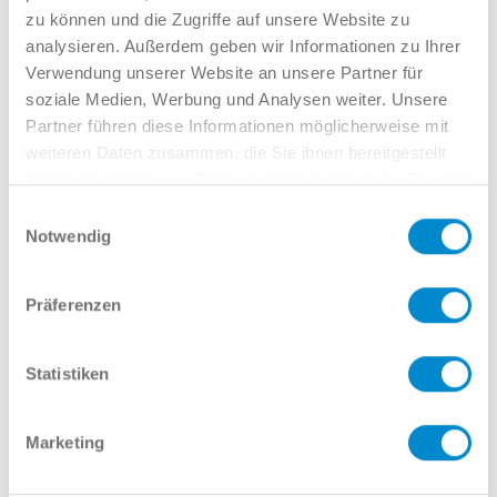
zu können und die Zugriffe auf unsere Website zu
analysieren. Außerdem geben wir Informationen zu Ihrer
Oder gern direkt per Mail oder
Verwendung unserer Website an unsere Partner für
soziale Medien, Werbung und Analysen weiter. Unsere
Telefon:
Partner führen diese Informationen möglicherweise mit
weiteren Daten zusammen, die Sie ihnen bereitgestellt
haben oder die sie im Rahmen Ihrer Nutzung der Dienste
gesammelt haben.
Name
Einwilligungsauswahl
Notwendig
Präferenzen
E-Mail
Statistiken
Telefonnummer
Marketing