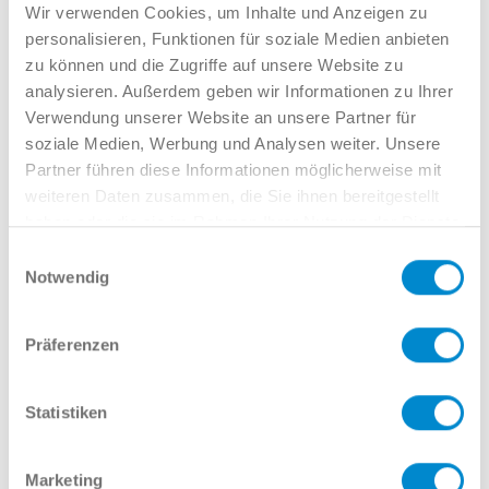
Verkauf GW
Wir verwenden Cookies, um Inhalte und Anzeigen zu
02381 7998-522
personalisieren, Funktionen für soziale Medien anbieten
llinkamp@potthoff.de
zu können und die Zugriffe auf unsere Website zu
analysieren. Außerdem geben wir Informationen zu Ihrer
Verwendung unserer Website an unsere Partner für
soziale Medien, Werbung und Analysen weiter. Unsere
Oder gern direkt per Mail oder
Partner führen diese Informationen möglicherweise mit
Telefon:
weiteren Daten zusammen, die Sie ihnen bereitgestellt
haben oder die sie im Rahmen Ihrer Nutzung der Dienste
gesammelt haben.
Einwilligungsauswahl
Notwendig
Name
Präferenzen
E-Mail
Statistiken
Marketing