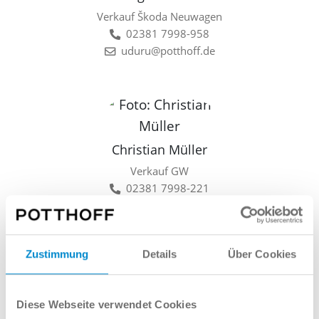
Verkauf Škoda Neuwagen
02381 7998-958
uduru@potthoff.de
Christian Müller
Verkauf GW
02381 7998-221
cmueller@potthoff.de
Zustimmung
Details
Über Cookies
Lars Linkamp
Diese Webseite verwendet Cookies