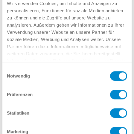
Verkauf GW
Wir verwenden Cookies, um Inhalte und Anzeigen zu
02381 7998-522
personalisieren, Funktionen für soziale Medien anbieten
llinkamp@potthoff.de
zu können und die Zugriffe auf unsere Website zu
analysieren. Außerdem geben wir Informationen zu Ihrer
Verwendung unserer Website an unsere Partner für
soziale Medien, Werbung und Analysen weiter. Unsere
Oder gern direkt per Mail oder
Partner führen diese Informationen möglicherweise mit
Telefon:
weiteren Daten zusammen, die Sie ihnen bereitgestellt
haben oder die sie im Rahmen Ihrer Nutzung der Dienste
gesammelt haben.
Einwilligungsauswahl
Notwendig
Name
Präferenzen
E-Mail
Statistiken
Marketing