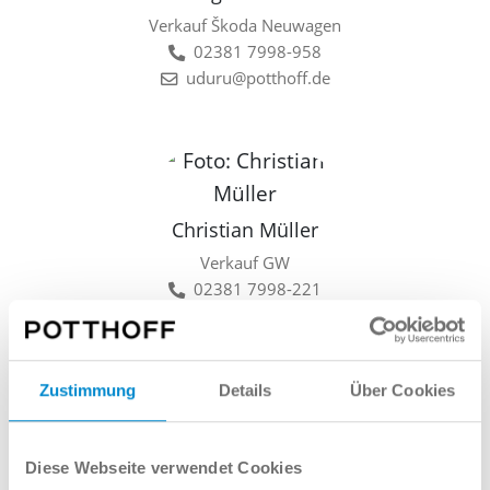
Verkauf Škoda Neuwagen
02381 7998-958
uduru@potthoff.de
Christian Müller
Verkauf GW
02381 7998-221
cmueller@potthoff.de
Zustimmung
Details
Über Cookies
Lars Linkamp
Diese Webseite verwendet Cookies