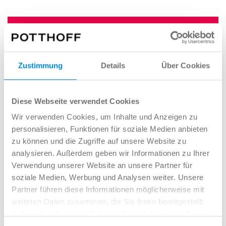
Zustimmung
Details
Über Cookies
Das
Budget
reicht nicht? Potti
kauft Ihren
Diese Webseite verwendet Cookies
Gebrauchtwagen
zu
erstklassigen
Wir verwenden Cookies, um Inhalte und Anzeigen zu
Konditionen
. So wird aus der großen
personalisieren, Funktionen für soziale Medien anbieten
Nummer, ein kleiner Preis!
zu können und die Zugriffe auf unsere Website zu
analysieren. Außerdem geben wir Informationen zu Ihrer
Ihr Auto schätzen
Verwendung unserer Website an unsere Partner für
soziale Medien, Werbung und Analysen weiter. Unsere
Partner führen diese Informationen möglicherweise mit
weiteren Daten zusammen, die Sie ihnen bereitgestellt
haben oder die sie im Rahmen Ihrer Nutzung der Dienste
gesammelt haben.