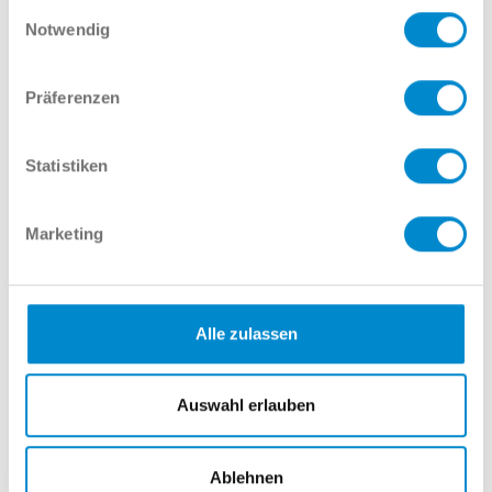
Einwilligungsauswahl
Interessieren Sie sich für dieses
Notwendig
Angebot? Wir möchten Sie gern
beraten!
Präferenzen
Statistiken
Name
Marketing
E-Mail
Alle zulassen
Telefonnummer
Auswahl erlauben
Ablehnen