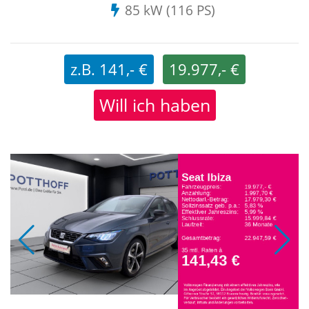
85 kW (116 PS)
z.B. 141,- €
19.977,- €
Will ich haben