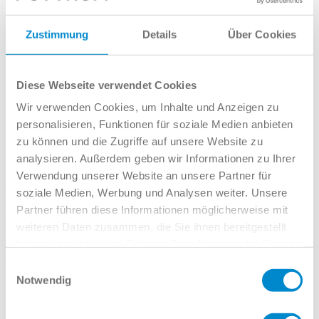
Kundengruppen
Zustimmung
Details
Über Cookies
Großkunden
Pflegedienste
Junge Fahrer und Fahranfänger
Kurier-, Express- und Paketdienste
Diese Webseite verwendet Cookies
ABT Performance-Center
Wir verwenden Cookies, um Inhalte und Anzeigen zu
Team
Shop
personalisieren, Funktionen für soziale Medien anbieten
Karriere
zu können und die Zugriffe auf unsere Website zu
Kontakt
analysieren. Außerdem geben wir Informationen zu Ihrer
Großkunden
Verwendung unserer Website an unsere Partner für
Leider ist dieses Angebot nicht
soziale Medien, Werbung und Analysen weiter. Unsere
Partner führen diese Informationen möglicherweise mit
mehr verfügbar :(
weiteren Daten zusammen, die Sie ihnen bereitgestellt
haben oder die sie im Rahmen Ihrer Nutzung der Dienste
Aber wir haben tolle Alternativen:
gesammelt haben.
Einwilligungsauswahl
Notwendig