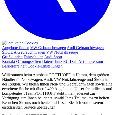
Angebote finden
VW Gebrauchtwagen
Audi Gebrauchtwagen
ŠKODA Gebrauchtwagen
VW Nutzfahrzeuge
Großkunden
Fahrschulen
Audi Sport
Kontakt
Öffnungszeiten
Datenschutz
EU Data Act
Impressum
Barrierefreiheit
Cookie-Einstellungen
Willkommen beim Autohaus POTTHOFF in Hamm, dem größten
Händler für Volkswagen, Audi, VW Nutzfahrzeuge und Škoda in
der Region. Wir bieten Ihnen Neu- und Gebrauchtwagen sowie eine
erweiterte Suche mit über 2.400 Angeboten. Unser freundliches und
kompetentes #TeamPOTTHOFF steht Ihnen jederzeit zur
Verfügung, um Ihnen bei der Auswahl Ihres Traumautos zu helfen.
Besuchen Sie uns noch heute und lassen Sie sich von unserem
erstklassigen Service überzeugen.