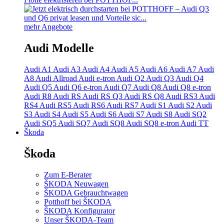
mehr Angebote
Audi Modelle
Audi A1
Audi A3
Audi A4
Audi A5
Audi A6
Audi A7
Audi
A8
Audi Allroad
Audi e-tron
Audi Q2
Audi Q3
Audi Q4
Audi Q5
Audi Q6 e-tron
Audi Q7
Audi Q8
Audi Q8 e-tron
Audi R8
Audi RS
Audi RS Q3
Audi RS Q8
Audi RS3
Audi
RS4
Audi RS5
Audi RS6
Audi RS7
Audi S1
Audi S2
Audi
S3
Audi S4
Audi S5
Audi S6
Audi S7
Audi S8
Audi SQ2
Audi SQ5
Audi SQ7
Audi SQ8
Audi SQ8 e-tron
Audi TT
Škoda
Škoda
Zum E-Berater
ŠKODA Neuwagen
ŠKODA Gebrauchtwagen
Potthoff bei ŠKODA
ŠKODA Konfigurator
Unser ŠKODA-Team