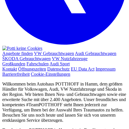
Angebote finden
VW Gebrauchtwagen
Audi Gebrauchtwagen
ŠKODA Gebrauchtwagen
VW Nutzfahrzeuge
Großkunden
Fahrschulen
Audi Sport
Kontakt
Öffnungszeiten
Datenschutz
EU Data Act
Impressum
Barrierefreiheit
Cookie-Einstellungen
Willkommen beim Autohaus POTTHOFF in Hamm, dem größten
Händler für Volkswagen, Audi, VW Nutzfahrzeuge und Škoda in
der Region. Wir bieten Ihnen Neu- und Gebrauchtwagen sowie eine
erweiterte Suche mit über 2.400 Angeboten. Unser freundliches und
kompetentes #TeamPOTTHOFF steht Ihnen jederzeit zur
Verfügung, um Ihnen bei der Auswahl Ihres Traumautos zu helfen.
Besuchen Sie uns noch heute und lassen Sie sich von unserem
erstklassigen Service überzeugen.