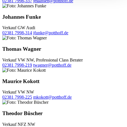
02381 7998-337
jmaassen@potthoff.de
Johannes Funke
Verkauf GW Audi
02381 7998-314
jfunke@potthoff.de
Thomas Wagner
Verkauf VW NW, Professional Class Berater
02381 7998-219
twagner@potthoff.de
Maurice Kokott
Verkauf VW NW
02381 7998-225
mkokott@potthoff.de
Theodor Büscher
Verkauf NFZ NW