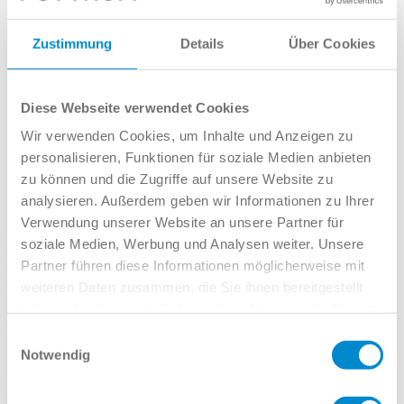
Kundengruppen
Zustimmung
Details
Über Cookies
Großkunden
Pflegedienste
Junge Fahrer und Fahranfänger
Kurier-, Express- und Paketdienste
Diese Webseite verwendet Cookies
ABT Performance-Center
Wir verwenden Cookies, um Inhalte und Anzeigen zu
Team
Shop
personalisieren, Funktionen für soziale Medien anbieten
Karriere
zu können und die Zugriffe auf unsere Website zu
Kontakt
analysieren. Außerdem geben wir Informationen zu Ihrer
Großkunden
Verwendung unserer Website an unsere Partner für
Leider ist dieses Angebot nicht
soziale Medien, Werbung und Analysen weiter. Unsere
Partner führen diese Informationen möglicherweise mit
mehr verfügbar :(
weiteren Daten zusammen, die Sie ihnen bereitgestellt
haben oder die sie im Rahmen Ihrer Nutzung der Dienste
Aber wir haben tolle Alternativen:
gesammelt haben.
Einwilligungsauswahl
Notwendig