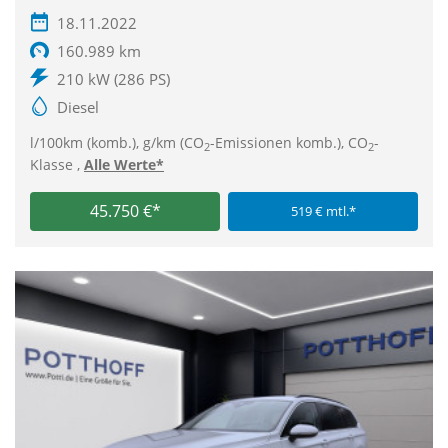
18.11.2022
160.989 km
210 kW (286 PS)
Diesel
l/100km (komb.), g/km (CO
-Emissionen komb.), CO
-
2
2
Klasse ,
Alle Werte*
45.750 €*
519 € mtl.*