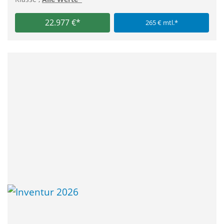
22.977 €*
265 € mtl.*