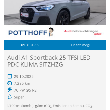
UPE: € 31.705
Finanz. mögl.
Audi A1 Sportback 25 TFSI LED
PDC KLIMA SITZHZG
29.10.2025
7.285 km
70 kW (95 PS)
Super
l/100km (komb.), g/km (CO
-Emissionen komb.), CO
-
2
2