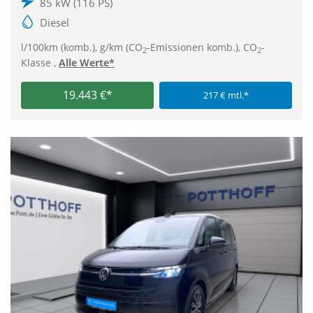
85 kW (116 PS)
Diesel
l/100km (komb.), g/km (CO
-Emissionen komb.), CO
-
2
2
Klasse ,
Alle Werte*
19.443 €*
217 € mtl.*