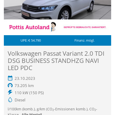
UPE: € 54.790
Finanz. mögl.
Volkswagen Passat Variant 2.0 TDI
DSG BUSINESS STANDHZG NAVI
LED PDC
23.10.2023
73.205 km
110 kW (150 PS)
Diesel
l/100km (komb.), g/km (CO
-Emissionen komb.), CO
-
2
2
Klasse ,
Alle Werte*