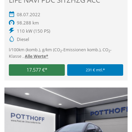
08.07.2022
98.288 km
110 kW (150 PS)
Diesel
l/100km (komb.), g/km (CO
-Emissionen komb.), CO
-
2
2
Klasse ,
Alle Werte*
17.577 €*
231 € mtl.*