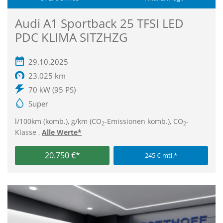
Audi A1 Sportback 25 TFSI LED
PDC KLIMA SITZHZG
29.10.2025
23.025 km
70 kW (95 PS)
Super
l/100km (komb.), g/km (CO
-Emissionen komb.), CO
-
2
2
Klasse ,
Alle Werte*
20.750 €*
245 € mtl.*