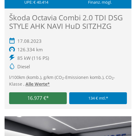
UPE: € 40.414
Finanz. mögl.
Škoda Octavia Combi 2.0 TDI DSG
STYLE AHK NAVI HuD SITZHZG
17.08.2023
126.334 km
85 kW (116 PS)
Diesel
l/100km (komb.), g/km (CO
-Emissionen komb.), CO
-
2
2
Klasse ,
Alle Werte*
16.977 €*
134 € mtl.*