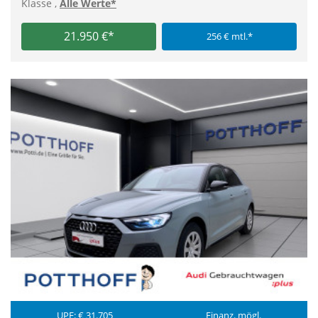
Klasse ,
Alle Werte*
21.950 €*
256 € mtl.*
UPE: € 31.705
Finanz. mögl.