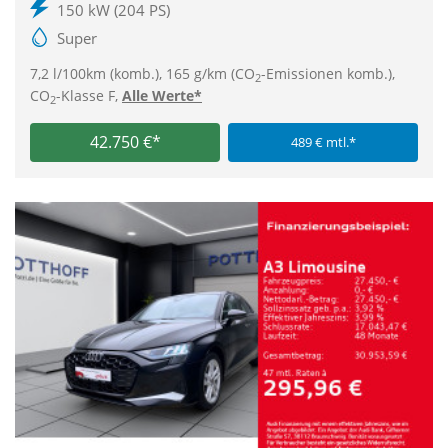
150 kW (204 PS)
Super
7,2 l/100km (komb.), 165 g/km (CO
-Emissionen komb.),
2
CO
-Klasse F,
Alle Werte*
2
42.750 €*
489 € mtl.*