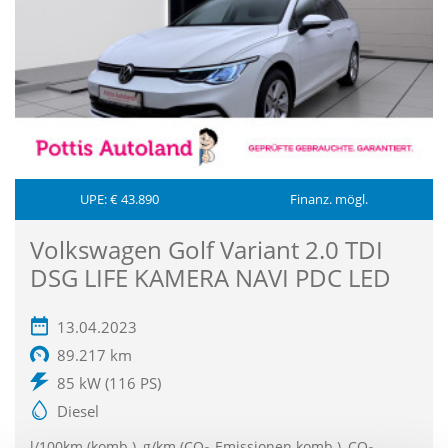
UPE: € 43.890
Finanz. mögl.
Volkswagen Golf Variant 2.0 TDI
DSG LIFE KAMERA NAVI PDC LED
13.04.2023
89.217 km
85 kW (116 PS)
Diesel
l/100km (komb.), g/km (CO
-Emissionen komb.), CO
-