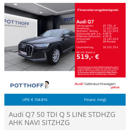
UPE: € 104.816
Finanz. mögl.
Audi Q7 50 TDI Q S LINE STDHZG
AHK NAVI SITZHZG