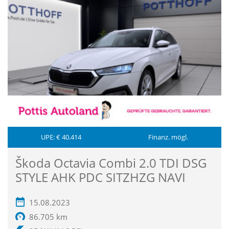
UPE: € 40.414
Finanz. mögl.
Škoda Octavia Combi 2.0 TDI DSG
STYLE AHK PDC SITZHZG NAVI
15.08.2023
86.705 km