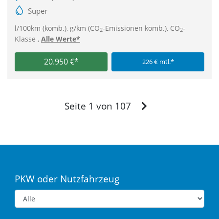
Super
l/100km (komb.), g/km (CO
-Emissionen komb.), CO
-
2
2
Klasse ,
Alle Werte*
20.950 €*
226 € mtl.*
Vor
Seite 1 von 107
PKW oder Nutzfahrzeug