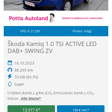
UPE: € 21.230
Finanz. mögl.
Škoda Kamiq 1.0 TSI ACTIVE LED
DAB+ SWING ZV
16.10.2023
38.205 km
70 kW (95 PS)
Super
l/100km (komb.), g/km (CO
-Emissionen komb.), CO
-
2
2
Klasse ,
Alle Werte*
13.977 €*
169 € mtl.*