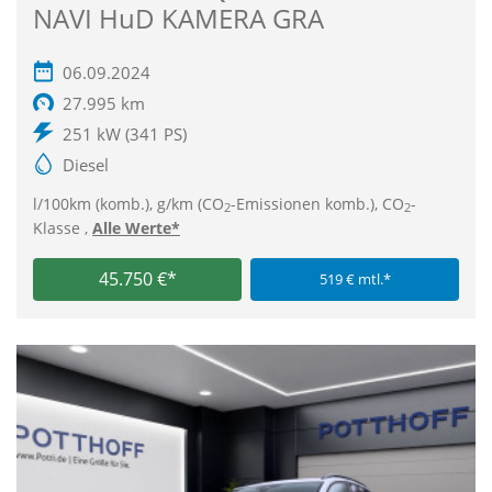
NAVI HuD KAMERA GRA
06.09.2024
27.995 km
251 kW (341 PS)
Diesel
l/100km (komb.), g/km (CO
-Emissionen komb.), CO
-
2
2
Klasse ,
Alle Werte*
45.750 €*
519 € mtl.*