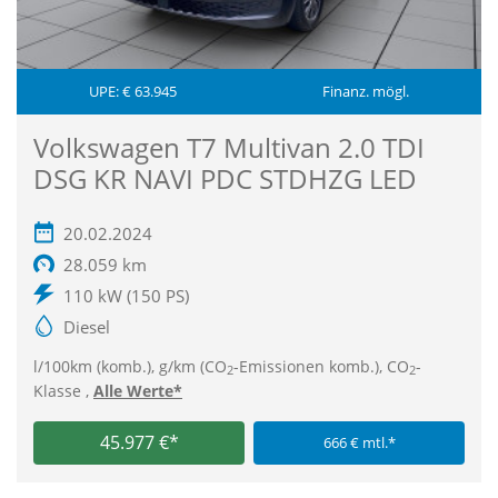
UPE: € 63.945
Finanz. mögl.
Volkswagen T7 Multivan 2.0 TDI
DSG KR NAVI PDC STDHZG LED
20.02.2024
28.059 km
110 kW (150 PS)
Diesel
l/100km (komb.), g/km (CO
-Emissionen komb.), CO
-
2
2
Klasse ,
Alle Werte*
45.977 €*
666 € mtl.*