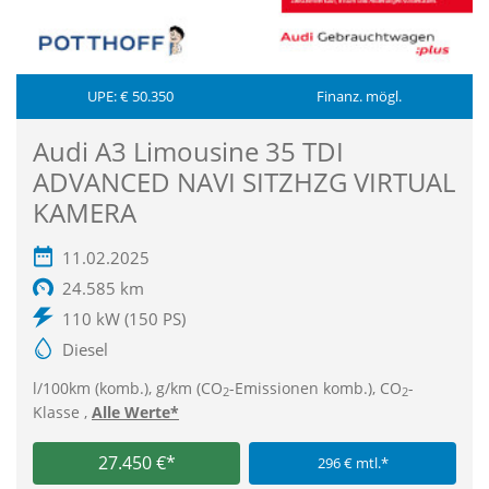
UPE: € 50.350
Finanz. mögl.
Audi A3 Limousine 35 TDI
ADVANCED NAVI SITZHZG VIRTUAL
KAMERA
11.02.2025
24.585 km
110 kW (150 PS)
Diesel
l/100km (komb.), g/km (CO
-Emissionen komb.), CO
-
2
2
Klasse ,
Alle Werte*
27.450 €*
296 € mtl.*