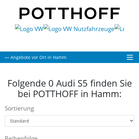
---
Heute bis 16:00 Uhr für Sie geöffnet!
Angebote vor Ort in Hamm
Folgende 0 Audi S5 finden Sie
bei POTTHOFF in Hamm:
Sortierung
Reihenfolge