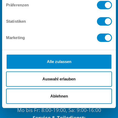
Präferenzen
Statistiken
Besuchen Sie den größten
Händler der Region, unsere
Marketing
Verkaufs- und Service-Teams
freuen sich auf Sie!
Alle zulassen
Auswahl erlauben
Ablehnen
Verkauf:
Mo bis Fr: 8:00-19:00, Sa: 9:00-16:00
Service & Teiledienst: