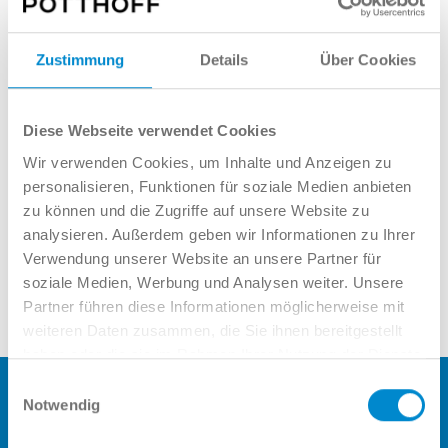
Zustimmung
Details
Über Cookies
Diese Webseite verwendet Cookies
Wir verwenden Cookies, um Inhalte und Anzeigen zu
Datenschutz
akzeptiert
personalisieren, Funktionen für soziale Medien anbieten
zu können und die Zugriffe auf unsere Website zu
Senden
analysieren. Außerdem geben wir Informationen zu Ihrer
Verwendung unserer Website an unsere Partner für
soziale Medien, Werbung und Analysen weiter. Unsere
Partner führen diese Informationen möglicherweise mit
weiteren Daten zusammen, die Sie ihnen bereitgestellt
haben oder die sie im Rahmen Ihrer Nutzung der Dienste
gesammelt haben.
Einwilligungsauswahl
Notwendig