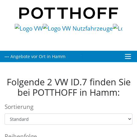
---
Heute bis 16:00 Uhr für Sie geöffnet!
Angebote vor Ort in Hamm
Folgende 2 VW ID.7 finden Sie
bei POTTHOFF in Hamm:
Sortierung
Reihenfolge