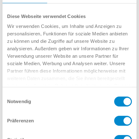
Diese Webseite verwendet Cookies
Wir verwenden Cookies, um Inhalte und Anzeigen zu
personalisieren, Funktionen für soziale Medien anbieten
Julian Karhof
zu können und die Zugriffe auf unsere Website zu
Verkauf VW NW
analysieren. Außerdem geben wir Informationen zu Ihrer
02381 7998-224
Verwendung unserer Website an unsere Partner für
jkarhof@potthoff.de
soziale Medien, Werbung und Analysen weiter. Unsere
Partner führen diese Informationen möglicherweise mit
weiteren Daten zusammen, die Sie ihnen bereitgestellt
haben oder die sie im Rahmen Ihrer Nutzung der Dienste
Oder gern direkt per Mail oder
gesammelt haben.
Einwilligungsauswahl
Telefon:
Notwendig
Präferenzen
Name