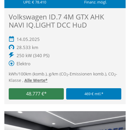
UPE: € 78.410
Finanz. mögl.
Volkswagen ID.7 4M GTX AHK
NAVI IQ.LIGHT DCC HuD
14.05.2025
28.533 km
250 kW (340 PS)
Elektro
kWh/100km (komb.), g/km (CO
-Emissionen komb.), CO
-
2
2
Klasse ,
Alle Werte*
48.777 €*
469 € mtl.*