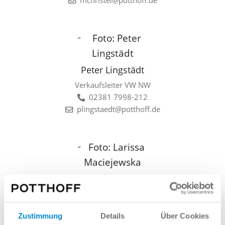
mchristel@potthoff.de
Peter Lingstädt
Verkaufsleiter VW NW
02381 7998-212
plingstaedt@potthoff.de
Larissa Maciejewska
Verkauf VW NW
02381 7998-227
Zustimmung
Details
Über Cookies
lmaciejewska@potthoff.de