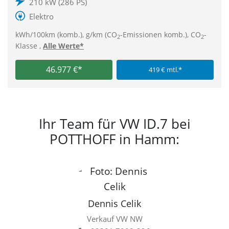
210 kW (286 PS)
Elektro
kWh/100km (komb.), g/km (CO
-Emissionen komb.), CO
-
2
2
Klasse ,
Alle Werte*
46.977 €*
419 € mtl.*
Ihr Team für VW ID.7 bei
POTTHOFF in Hamm:
Dennis Celik
Verkauf VW NW