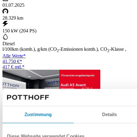
01.07.2025
28.329 km
150 kW (204 PS)
Diesel
l/100km (komb.), g/km (CO
-Emissionen komb.), CO
-Klasse ,
2
2
Alle Werte*
41.750 €*
417 € mtl.*
Zustimmung
Details
Diese Webseite verwendet Cookies