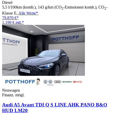
Diesel
5,5 l/100km (komb.), 143 g/km (CO
-Emissionen komb.), CO
-
2
2
Klasse E,
Alle Werte*
79.870 €*
1.199 € mtl.*
Neuwagen
Finanz. mögl.
Audi A5 Avant TDI Q S LINE AHK PANO B&O
HUD LM20