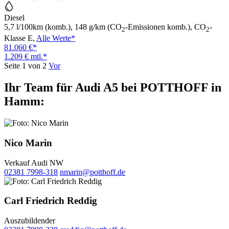
Diesel
5,7 l/100km (komb.), 148 g/km (CO
-Emissionen komb.), CO
-
2
2
Klasse E,
Alle Werte*
81.060 €*
1.209 € mtl.*
Seite 1 von 2
Vor
Ihr Team für Audi A5 bei POTTHOFF in
Hamm:
Nico Marin
Verkauf Audi NW
02381 7998-318
nmarin@potthoff.de
Carl Friedrich Reddig
Auszubildender