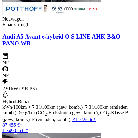
Neuwagen
Finanz. mögl.
Audi A5 Avant e-hybrid Q S LINE AHK B&O
PANO WR
NEU
NEU
220 kW (299 PS)
Hybrid-Benzin
kWh/100km + 7,3 l/100km (gew. komb.), 7,3 l/100km (entladen,
komb.), 60 g/km (CO
-Emissionen gew., komb.), CO
-Klasse B
2
2
(gew., komb.), F (entladen, komb.),
Alle Werte*
87.455 €*
1.349 € mtl.*