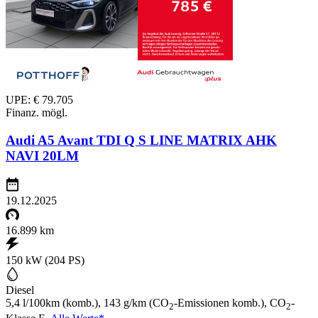
UPE: € 79.705
Finanz. mögl.
Audi A5 Avant TDI Q S LINE MATRIX AHK
NAVI 20LM
19.12.2025
16.899 km
150 kW (204 PS)
Diesel
5,4 l/100km (komb.), 143 g/km (CO
-Emissionen komb.), CO
-
2
2