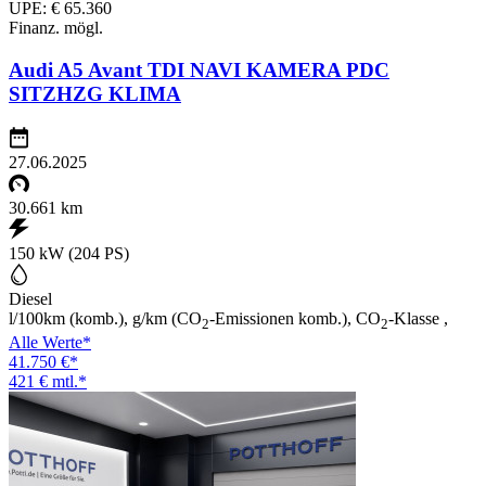
UPE: € 65.360
Finanz. mögl.
Audi A5 Avant TDI NAVI KAMERA PDC
SITZHZG KLIMA
27.06.2025
30.661 km
150 kW (204 PS)
Diesel
l/100km (komb.), g/km (CO
-Emissionen komb.), CO
-Klasse ,
2
2
Alle Werte*
41.750 €*
421 € mtl.*