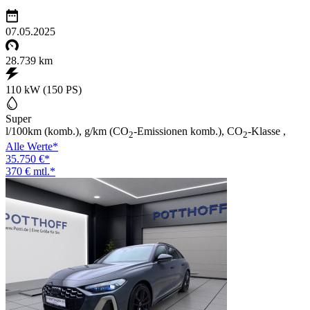
07.05.2025
28.739 km
110 kW (150 PS)
Super
l/100km (komb.), g/km (CO
-Emissionen komb.), CO
-Klasse ,
2
2
Alle Werte*
35.750 €*
370 € mtl.*