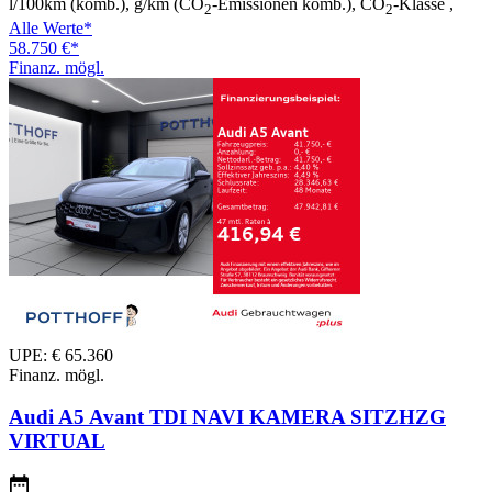
l/100km (komb.), g/km (CO
-Emissionen komb.), CO
-Klasse ,
2
2
Alle Werte*
58.750 €*
Finanz. mögl.
UPE: € 65.360
Finanz. mögl.
Audi A5 Avant TDI NAVI KAMERA SITZHZG
VIRTUAL