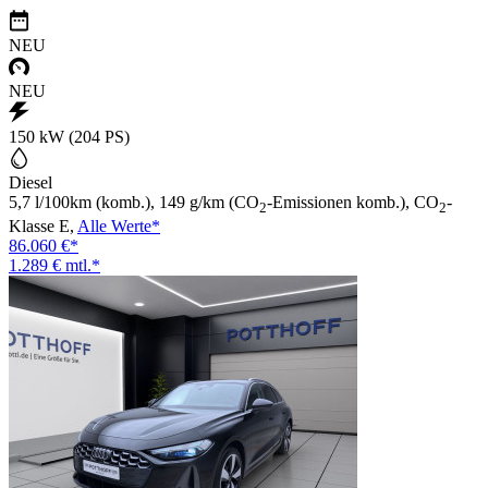
NEU
NEU
150 kW (204 PS)
Diesel
5,7 l/100km (komb.), 149 g/km (CO
-Emissionen komb.), CO
-
2
2
Klasse E,
Alle Werte*
86.060 €*
1.289 € mtl.*