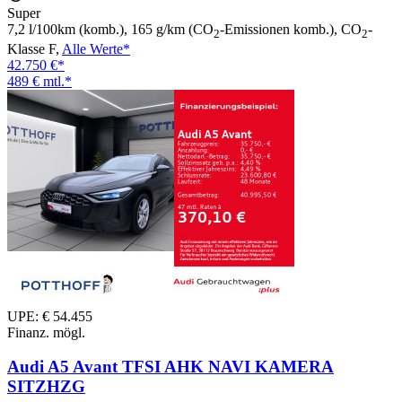
Super
7,2 l/100km (komb.), 165 g/km (CO
-Emissionen komb.), CO
-
2
2
Klasse F,
Alle Werte*
42.750 €*
489 € mtl.*
UPE: € 54.455
Finanz. mögl.
Audi A5 Avant TFSI AHK NAVI KAMERA
SITZHZG