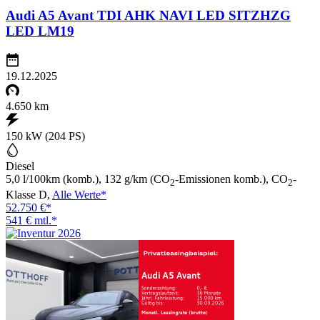
Audi A5 Avant TDI AHK NAVI LED SITZHZG
LED LM19
19.12.2025
4.650 km
150 kW (204 PS)
Diesel
5,0 l/100km (komb.), 132 g/km (CO
-Emissionen komb.), CO
-
2
2
Klasse D,
Alle Werte*
52.750 €*
541 € mtl.*