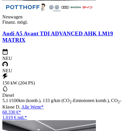
Neuwagen
Finanz. mögl.
Audi A5 Avant TDI ADVANCED AHK LM19
MATRIX
NEU
NEU
150 kW (204 PS)
Diesel
5,1 l/100km (komb.), 133 g/km (CO
-Emissionen komb.), CO
-
2
2
Klasse D,
Alle Werte*
68.330 €*
1.019 € mtl.*