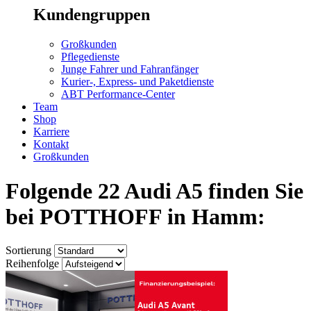
Kundengruppen
Großkunden
Pflegedienste
Junge Fahrer und Fahranfänger
Kurier-, Express- und Paketdienste
ABT Performance-Center
Team
Shop
Karriere
Kontakt
Großkunden
Folgende 22 Audi A5 finden Sie
bei POTTHOFF in Hamm:
Sortierung
Reihenfolge