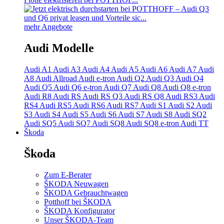
mehr Angebote
Audi Modelle
Audi A1
Audi A3
Audi A4
Audi A5
Audi A6
Audi A7
Audi
A8
Audi Allroad
Audi e-tron
Audi Q2
Audi Q3
Audi Q4
Audi Q5
Audi Q6 e-tron
Audi Q7
Audi Q8
Audi Q8 e-tron
Audi R8
Audi RS
Audi RS Q3
Audi RS Q8
Audi RS3
Audi
RS4
Audi RS5
Audi RS6
Audi RS7
Audi S1
Audi S2
Audi
S3
Audi S4
Audi S5
Audi S6
Audi S7
Audi S8
Audi SQ2
Audi SQ5
Audi SQ7
Audi SQ8
Audi SQ8 e-tron
Audi TT
Škoda
Škoda
Zum E-Berater
ŠKODA Neuwagen
ŠKODA Gebrauchtwagen
Potthoff bei ŠKODA
ŠKODA Konfigurator
Unser ŠKODA-Team