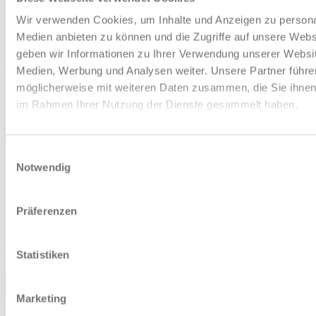
Wir verwenden Cookies, um Inhalte und Anzeigen zu personal
UPE: € 65.360
Finanz. mögl.
Medien anbieten zu können und die Zugriffe auf unsere Web
geben wir Informationen zu Ihrer Verwendung unserer Websit
Audi A5 Avant TDI NAVI KAMERA SITZHZG
Medien, Werbung und Analysen weiter. Unsere Partner führe
VIRTUAL
möglicherweise mit weiteren Daten zusammen, die Sie ihnen b
im Rahmen Ihrer Nutzung der Dienste gesammelt haben.
27.06.2025
28.310 km
Einwilligungsauswahl
Notwendig
150 kW (204 PS)
Präferenzen
Diesel
l/100km (komb.), g/km (CO
-Emissionen komb.), CO
-Klasse ,
2
2
Alle Werte*
41.750 €*
Statistiken
417 € mtl.*
Marketing