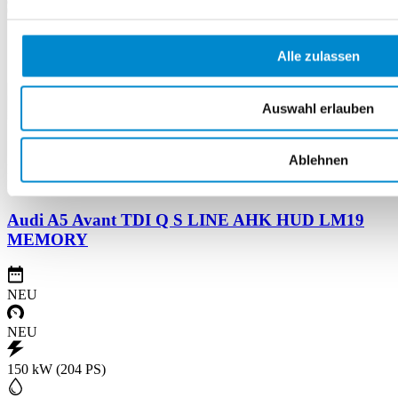
Alle zulassen
Auswahl erlauben
Ablehnen
Neuwagen
Finanz. mögl.
Audi A5 Avant TDI Q S LINE AHK HUD LM19
MEMORY
NEU
NEU
150 kW (204 PS)