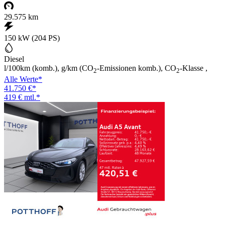
29.575 km
150 kW (204 PS)
Diesel
l/100km (komb.), g/km (CO
-Emissionen komb.), CO
-Klasse ,
2
2
Alle Werte*
41.750 €*
419 € mtl.*