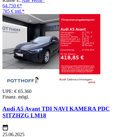
Klasse E,
Alle Werte*
64.750 €*
785 € mtl.*
UPE: € 65.360
Finanz. mögl.
Audi A5 Avant TDI NAVI KAMERA PDC
SITZHZG LM18
25.06.2025