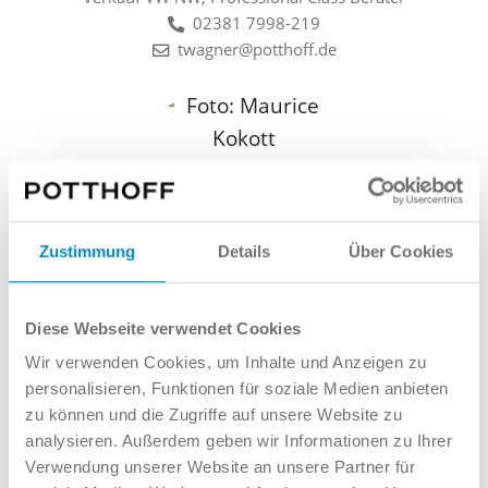
02381 7998-219
twagner@potthoff.de
Maurice Kokott
Verkauf VW NW
02381 7998-225
Zustimmung
Details
Über Cookies
mkokott@potthoff.de
Diese Webseite verwendet Cookies
Wir verwenden Cookies, um Inhalte und Anzeigen zu
Marvin Meier
personalisieren, Funktionen für soziale Medien anbieten
zu können und die Zugriffe auf unsere Website zu
Verkauf VW NW
analysieren. Außerdem geben wir Informationen zu Ihrer
02381 7998-232
Verwendung unserer Website an unsere Partner für
mmeier@potthoff.de