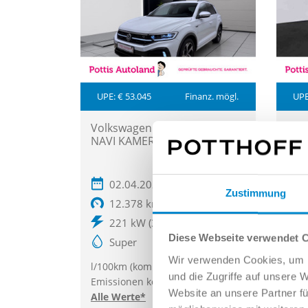
UPE: € 53.045
Finanz. mögl.
UPE
Volkswagen T-Roc 4M R AHK
Volk
NAVI KAMERA IQ.LIGHT
LIN
KLI
02.04.2024
Zustimmung
12.378 km
221 kW (301 PS)
Diese Webseite verwendet 
Super
Wir verwenden Cookies, um I
l/100km (komb.), g/km (CO
-
l/10
2
und die Zugriffe auf unsere 
Emissionen komb.), CO
-Klasse ,
Emis
2
Website an unsere Partner fü
Alle Werte*
Alle