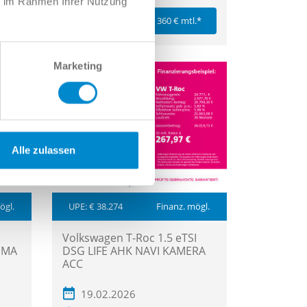
ie im Rahmen Ihrer Nutzung
36.877 €*
.*
360 € mtl.*
Marketing
Alle zulassen
ögl.
UPE: € 38.274
Finanz. mögl.
Volkswagen T-Roc 1.5 eTSI
IMA
DSG LIFE AHK NAVI KAMERA
ACC
19.02.2026