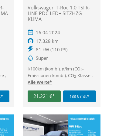
R-
Volkswagen T-Roc 1.0 TSI R-
LIMA
LINE PDC LED+ SITZHZG
KLIMA
16.04.2024
17.328 km
81 kW (110 PS)
Super
l/100km (komb.), g/km (CO
-
2
se ,
Emissionen komb.), CO
-Klasse ,
2
Alle Werte*
21.221 €*
.*
188 € mtl.*