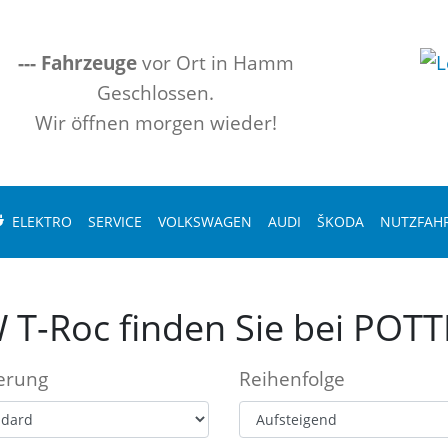
---
Fahrzeuge
vor Ort in Hamm
Geschlossen.
Wir öffnen morgen wieder!
ELEKTRO
SERVICE
VOLKSWAGEN
AUDI
ŠKODA
NUTZFAH
 T-Roc finden Sie bei PO
ierung
Reihenfolge