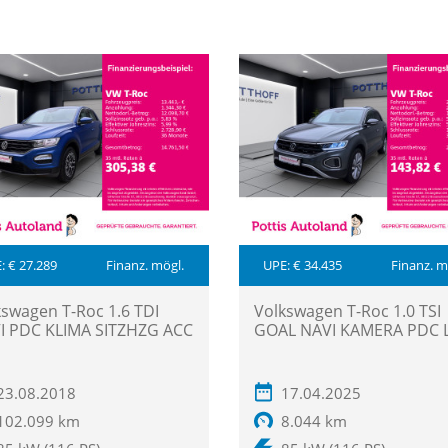
: € 27.289
Finanz. mögl.
UPE: € 34.435
Finanz. m
kswagen T-Roc 1.6 TDI
Volkswagen T-Roc 1.0 TSI
I PDC KLIMA SITZHZG ACC
GOAL NAVI KAMERA PDC 
23.08.2018
17.04.2025
102.099 km
8.044 km