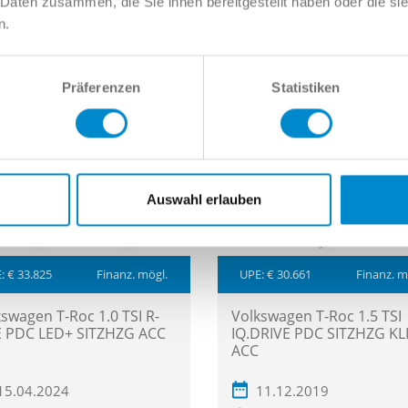
 Daten zusammen, die Sie ihnen bereitgestellt haben oder die s
n.
1.977 €*
29.443 €*
229 € mtl.*
289 € mtl
Präferenzen
Statistiken
Auswahl erlauben
: € 33.825
Finanz. mögl.
UPE: € 30.661
Finanz. m
swagen T-Roc 1.0 TSI R-
Volkswagen T-Roc 1.5 TSI
E PDC LED+ SITZHZG ACC
IQ.DRIVE PDC SITZHZG KL
ACC
15.04.2024
11.12.2019