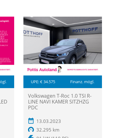
ögl.
UPE: € 34.575
Finanz. mögl.
Volkswagen T-Roc 1.0 TSI R-
LED
LINE NAVI KAMER SITZHZG
PDC
13.03.2023
32.295 km