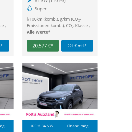
81 kW (110 PS)
Super
l/100km (komb.), g/km (CO
-
2
se ,
Emissionen komb.), CO
-Klasse ,
2
Alle Werte*
20.577 €*
.*
221 € mtl.*
ögl.
UPE: € 34.635
Finanz. mögl.