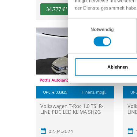
möglicherweise mit weiteren
der Dienste gesammelt habe
34.777 €*
2
365 € mtl.*
Einwilligungsauswahl
Notwendig
Ablehnen
UPE: € 33.825
Finanz. mögl.
UPE
Volkswagen T-Roc 1.0 TSI R-
Volk
LINE PDC LED KLIMA SHZG
LIN
02.04.2024