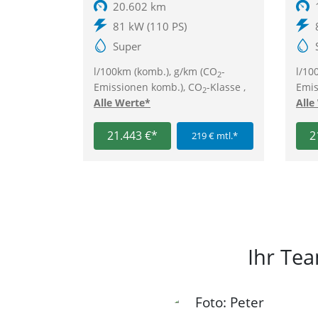
20.602 km
81 kW (110 PS)
Super
l/100km (komb.), g/km (CO
-
l/10
2
Emissionen komb.), CO
-Klasse ,
Emis
2
Alle Werte*
Alle
21.443 €*
2
219 € mtl.*
Ihr Te