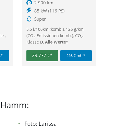
2.900 km
85 kW (116 PS)
Super
5,5 l/100km (komb.), 126 g/km
se ,
(CO
-Emissionen komb.), CO
-
2
2
Klasse D,
Alle Werte*
29.777 €*
.*
268 € mtl.*
n Hamm: