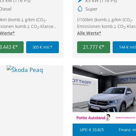
85 kW (116 PS)
85 kW (116 PS)
Diesel
Super
0km (komb.), g/km (CO
-
l/100km (komb.), g/km (CO
-
2
2
sionen komb.), CO
-Klasse ,
Emissionen komb.), CO
-Klas
2
2
 Werte*
Alle Werte*
3.443 €*
21.777 €*
305 € mtl.*
144 € mtl
UPE: € 33.825
Finanz. m