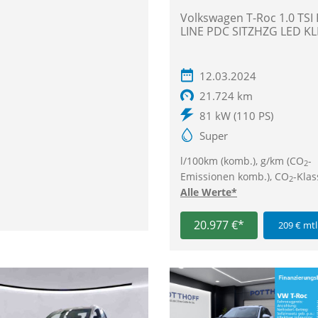
Volkswagen T-Roc 1.0 TSI 
LINE PDC SITZHZG LED K
12.03.2024
21.724 km
81 kW (110 PS)
Super
l/100km (komb.), g/km (CO
-
2
Emissionen komb.), CO
-Klas
2
Alle Werte*
20.977 €*
209 € mtl