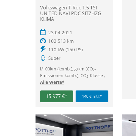
Volkswagen T-Roc 1.5 TSI
UNITED NAVI PDC SITZHZG
KLIMA
23.04.2021
102.513 km
110 kW (150 PS)
Super
l/100km (komb.), g/km (CO
-
2
Emissionen komb.), CO
-Klasse ,
2
Alle Werte*
15.977 €*
140 € mtl.*