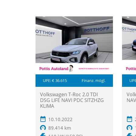
UPE: € 36.615
Finanz. mögl.
UPE
Volkswagen T-Roc 2.0 TDI
Vol
DSG LIFE NAVI PDC SITZHZG
NAV
KLIMA
10.10.2022
89.414 km