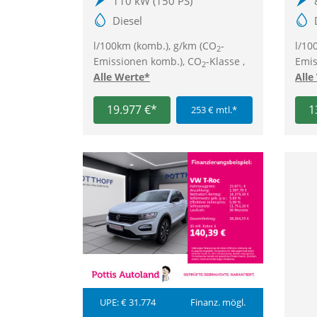
110 kW (150 PS)
Diesel
l/100km (komb.), g/km (CO
-
l/10
2
Emissionen komb.), CO
-Klasse ,
Emis
2
Alle Werte*
Alle
19.977 €*
1
253 € mtl.*
UPE: € 31.774
Finanz. mögl.