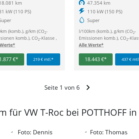
18.081 km
47.354 km
81 kW (110 PS)
110 kW (150 PS)
Super
Super
0km (komb.), g/km (CO
-
l/100km (komb.), g/km (CO
-
2
2
sionen komb.), CO
-Klasse ,
Emissionen komb.), CO
-Klas
2
2
 Werte*
Alle Werte*
1.877 €*
18.443 €*
219 € mtl.*
437 € mtl
Vor
Seite 1 von 6
am für VW T-Roc bei POTTHOFF i