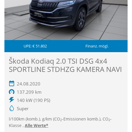
UPE: € 51.802
Finanz. mögl.
Škoda Kodiaq 2.0 TSI DSG 4x4
SPORTLINE STDHZG KAMERA NAVI
24.08.2020
137.209 km
140 kW (190 PS)
Super
l/100km (komb.), g/km (CO
-Emissionen komb.), CO
-
2
2
Klasse ,
Alle Werte*