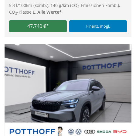
5,3 l/100km (komb.), 140 g/km (CO
-Emissionen komb.),
2
CO
-Klasse E,
Alle Werte*
2
47.740 €*
Finanz. mögl.