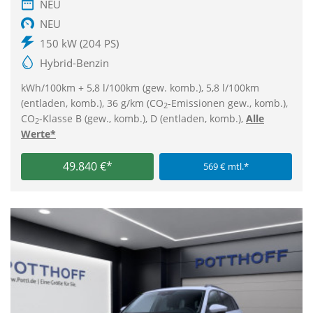
NEU
NEU
150 kW (204 PS)
Hybrid-Benzin
kWh/100km + 5,8 l/100km (gew. komb.), 5,8 l/100km
(entladen, komb.), 36 g/km (CO
-Emissionen gew., komb.),
2
CO
-Klasse B (gew., komb.), D (entladen, komb.),
Alle
2
Werte*
49.840 €*
569 € mtl.*