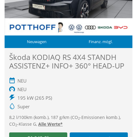
Neuwagen
Finanz. mögl.
Škoda KODIAQ RS 4X4 STANDH
ASSISTENZ+ INFO+ 360° HEAD-UP
NEU
NEU
195 kW (265 PS)
Super
8,2 l/100km (komb.), 187 g/km (CO
-Emissionen komb.),
2
CO
-Klasse G,
Alle Werte*
2