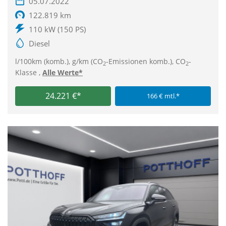
05.07.2022
122.819 km
110 kW (150 PS)
Diesel
l/100km (komb.), g/km (CO
-Emissionen komb.), CO
-
2
2
Klasse ,
Alle Werte*
24.221 €*
166 € mtl.*