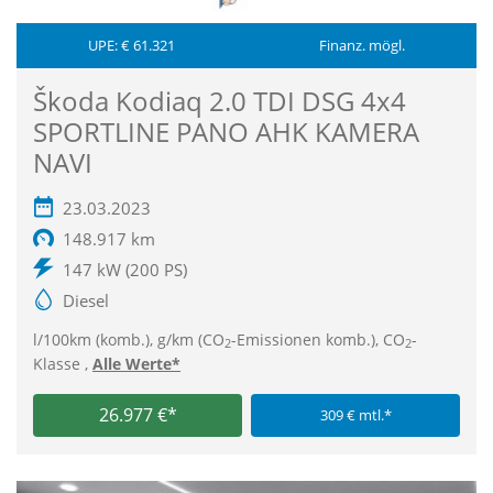
UPE: € 61.321
Finanz. mögl.
Škoda Kodiaq 2.0 TDI DSG 4x4
SPORTLINE PANO AHK KAMERA
NAVI
23.03.2023
148.917 km
147 kW (200 PS)
Diesel
l/100km (komb.), g/km (CO
-Emissionen komb.), CO
-
2
2
Klasse ,
Alle Werte*
26.977 €*
309 € mtl.*