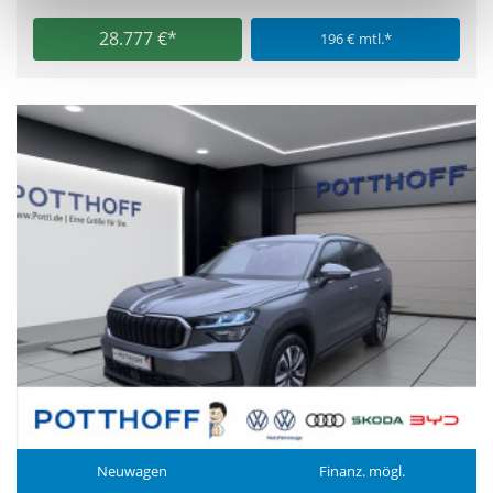
28.777 €*
196 € mtl.*
Neuwagen
Finanz. mögl.