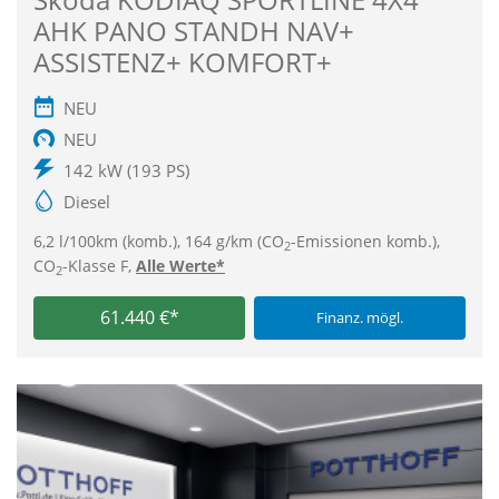
AHK PANO STANDH NAV+
ASSISTENZ+ KOMFORT+
NEU
NEU
142 kW (193 PS)
Diesel
6,2 l/100km (komb.), 164 g/km (CO
-Emissionen komb.),
2
CO
-Klasse F,
Alle Werte*
2
61.440 €*
Finanz. mögl.