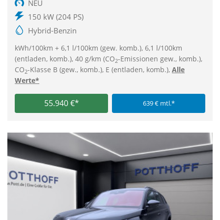
NEU
150 kW (204 PS)
Hybrid-Benzin
kWh/100km + 6,1 l/100km (gew. komb.), 6,1 l/100km
(entladen, komb.), 40 g/km (CO
-Emissionen gew., komb.),
2
CO
-Klasse B (gew., komb.), E (entladen, komb.),
Alle
2
Werte*
55.940 €*
639 € mtl.*