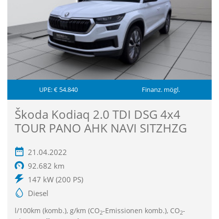
UPE: € 54.840
Finanz. mögl.
Škoda Kodiaq 2.0 TDI DSG 4x4
TOUR PANO AHK NAVI SITZHZG
21.04.2022
92.682 km
147 kW (200 PS)
Diesel
l/100km (komb.), g/km (CO
-Emissionen komb.), CO
-
2
2