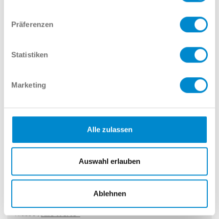
Präferenzen
Statistiken
UPE: € 59.330
Finanz. mögl.
Marketing
Škoda Kodiaq 2.0 TDI DSG 4x4
SPORTLINE AHK NAVI KAMERA
PDC
Alle zulassen
20.03.2023
149.999 km
Auswahl erlauben
147 kW (200 PS)
Diesel
Ablehnen
l/100km (komb.), g/km (CO
-Emissionen komb.), CO
-
2
2
Klasse ,
Alle Werte*