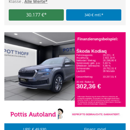
Klasse ,
Alle Werte*
30.177 €*
340 € mtl.*
UPE: € 49.930
Finanz. mögl.