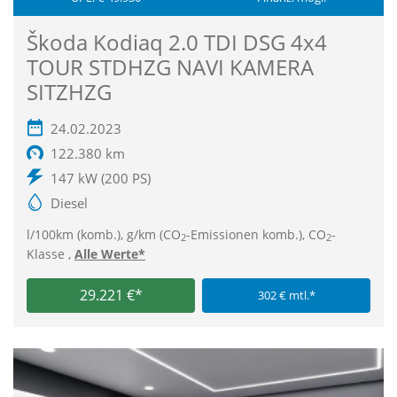
Škoda Kodiaq 2.0 TDI DSG 4x4
TOUR STDHZG NAVI KAMERA
SITZHZG
24.02.2023
122.380 km
147 kW (200 PS)
Diesel
l/100km (komb.), g/km (CO
-Emissionen komb.), CO
-
2
2
Klasse ,
Alle Werte*
29.221 €*
302 € mtl.*