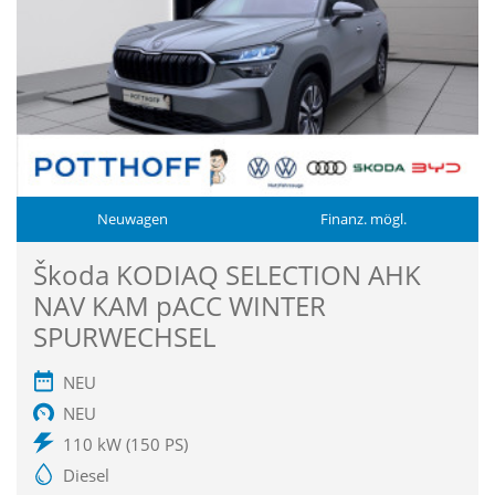
Neuwagen
Finanz. mögl.
Škoda KODIAQ SELECTION AHK
NAV KAM pACC WINTER
SPURWECHSEL
NEU
NEU
110 kW (150 PS)
Diesel