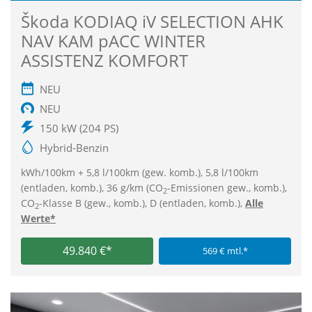
Škoda KODIAQ iV SELECTION AHK
NAV KAM pACC WINTER
ASSISTENZ KOMFORT
NEU
NEU
150 kW (204 PS)
Hybrid-Benzin
kWh/100km + 5,8 l/100km (gew. komb.), 5,8 l/100km
(entladen, komb.), 36 g/km (CO
-Emissionen gew., komb.),
2
CO
-Klasse B (gew., komb.), D (entladen, komb.),
Alle
2
Werte*
49.840 €*
569 € mtl.*