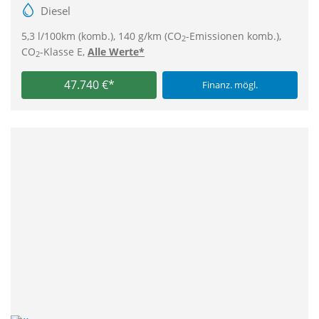
Diesel
5,3 l/100km (komb.), 140 g/km (CO
-Emissionen komb.),
2
CO
-Klasse E,
Alle Werte*
2
47.740 €*
Finanz. mögl.