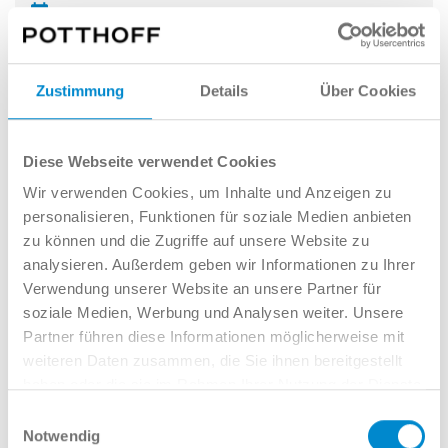
NEU
NEU
142 kW (193 PS)
Zustimmung
Details
Über Cookies
Diesel
6,2 l/100km (komb.), 162 g/km (CO
-Emissionen komb.),
2
CO
-Klasse F,
Alle Werte*
2
Diese Webseite verwendet Cookies
Wir verwenden Cookies, um Inhalte und Anzeigen zu
56.940 €*
Finanz. mögl.
personalisieren, Funktionen für soziale Medien anbieten
zu können und die Zugriffe auf unsere Website zu
analysieren. Außerdem geben wir Informationen zu Ihrer
Verwendung unserer Website an unsere Partner für
soziale Medien, Werbung und Analysen weiter. Unsere
Partner führen diese Informationen möglicherweise mit
weiteren Daten zusammen, die Sie ihnen bereitgestellt
haben oder die sie im Rahmen Ihrer Nutzung der Dienste
gesammelt haben.
Einwilligungsauswahl
Notwendig