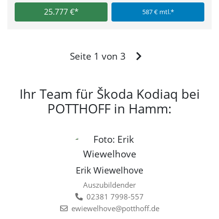
25.777 €*
587 € mtl.*
Vor
Seite 1 von 3
Ihr Team für Škoda Kodiaq bei
POTTHOFF in Hamm:
Erik Wiewelhove
Auszubildender
02381 7998-557
ewiewelhove@potthoff.de