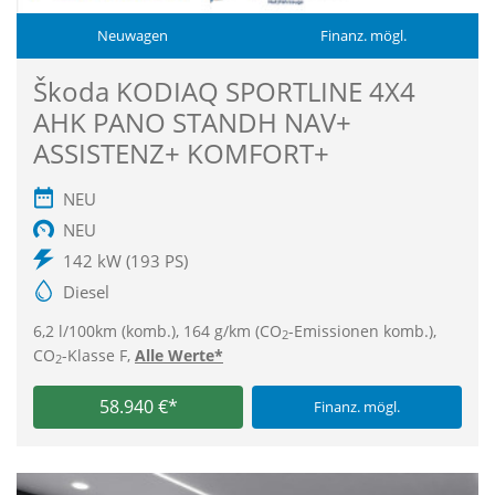
Neuwagen
Finanz. mögl.
Škoda KODIAQ SPORTLINE 4X4
AHK PANO STANDH NAV+
ASSISTENZ+ KOMFORT+
NEU
NEU
142 kW (193 PS)
Diesel
6,2 l/100km (komb.), 164 g/km (CO
-Emissionen komb.),
2
CO
-Klasse F,
Alle Werte*
2
58.940 €*
Finanz. mögl.