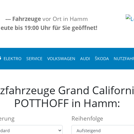
---
Fahrzeuge
vor Ort in Hamm
eute bis 19:00 Uhr für Sie geöffnet!
ELEKTRO
SERVICE
VOLKSWAGEN
AUDI
ŠKODA
NUTZFAH
zfahrzeuge Grand California
POTTHOFF in Hamm:
ierung
Reihenfolge