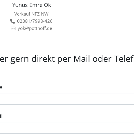
Yunus Emre Ok
Verkauf NFZ NW
02381/7998-426
yok@potthoff.de
r gern direkt per Mail oder Tele
e
l