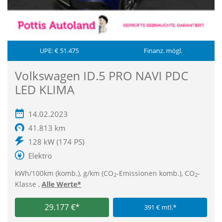
UPE: € 51.475
Finanz. mögl.
Volkswagen ID.5 PRO NAVI PDC
LED KLIMA
14.02.2023
41.813 km
128 kW (174 PS)
Elektro
kWh/100km (komb.), g/km (CO
-Emissionen komb.), CO
-
2
2
Klasse ,
Alle Werte*
29.177 €*
391 € mtl.*