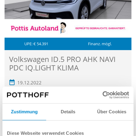
UPE: € 54.391
Finanz. mögl.
Volkswagen ID.5 PRO AHK NAVI
PDC IQ.LIGHT KLIMA
19.12.2022
61.968 km
128 kW (174 PS)
Elektro
Zustimmung
Details
Über Cookies
kWh/100km (komb.), g/km (CO
-Emissionen komb.), CO
-
2
2
Klasse ,
Alle Werte*
Diese Webseite verwendet Cookies