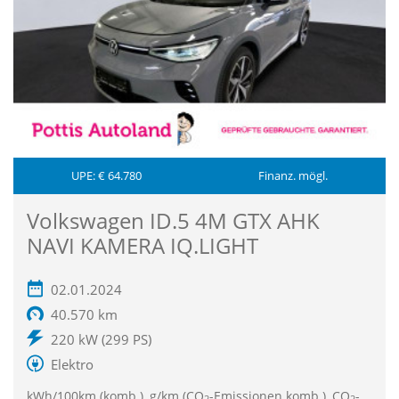
UPE: € 64.780
Finanz. mögl.
Volkswagen ID.5 4M GTX AHK
NAVI KAMERA IQ.LIGHT
02.01.2024
40.570 km
220 kW (299 PS)
Elektro
kWh/100km (komb.), g/km (CO
-Emissionen komb.), CO
-