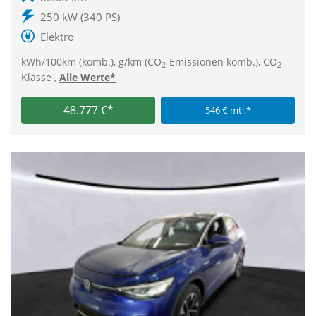
250 kW (340 PS)
Elektro
kWh/100km (komb.), g/km (CO
-Emissionen komb.), CO
-
2
2
Klasse ,
Alle Werte*
48.777 €*
546 € mtl.*