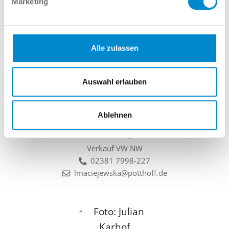
Marketing
Thomas Wagner
Verkauf VW NW, Professional Class Berater
Alle zulassen
02381 7998-219
twagner@potthoff.de
Auswahl erlauben
Ablehnen
Larissa Maciejewska
Verkauf VW NW
02381 7998-227
lmaciejewska@potthoff.de