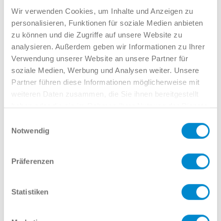
26.443 €*
349 € mtl.*
Wir verwenden Cookies, um Inhalte und Anzeigen zu
personalisieren, Funktionen für soziale Medien anbieten
zu können und die Zugriffe auf unsere Website zu
analysieren. Außerdem geben wir Informationen zu Ihrer
Ihr Team für VW ID.5 bei
Verwendung unserer Website an unsere Partner für
POTTHOFF in Hamm:
soziale Medien, Werbung und Analysen weiter. Unsere
Partner führen diese Informationen möglicherweise mit
weiteren Daten zusammen, die Sie ihnen bereitgestellt
haben oder die sie im Rahmen Ihrer Nutzung der Dienste
gesammelt haben.
Einwilligungsauswahl
Notwendig
Peter Lingstädt
Verkaufsleiter VW NW
02381 7998-212
Präferenzen
plingstaedt@potthoff.de
Statistiken