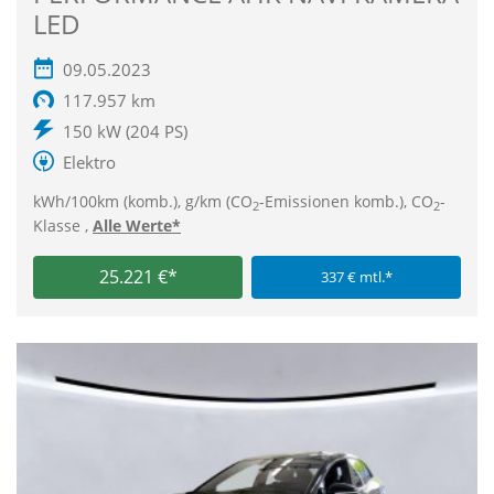
LED
09.05.2023
117.957 km
150 kW (204 PS)
Elektro
kWh/100km (komb.), g/km (CO
-Emissionen komb.), CO
-
2
2
Klasse ,
Alle Werte*
25.221 €*
337 € mtl.*