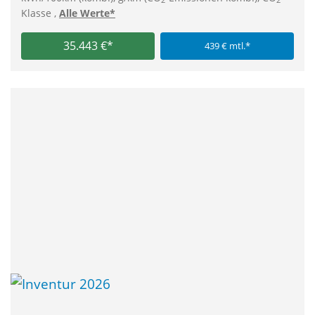
2
2
Klasse ,
Alle Werte*
35.443 €*
439 € mtl.*