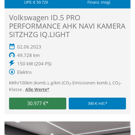
UPE: € 59.729
Finanz. mögl.
Volkswagen ID.5 PRO
PERFORMANCE AHK NAVI KAMERA
SITZHZG IQ.LIGHT
02.06.2023
49.728 km
150 kW (204 PS)
Elektro
kWh/100km (komb.), g/km (CO
-Emissionen komb.), CO
-
2
2
Klasse ,
Alle Werte*
30.977 €*
390 € mtl.*