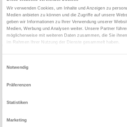
Finanz. mögl.
Wir verwenden Cookies, um Inhalte und Anzeigen zu personal
Audi Q2 35 TDI ADVANCED AHK KAMERA
Medien anbieten zu können und die Zugriffe auf unsere Web
NAVI+ MATRIX
geben wir Informationen zu Ihrer Verwendung unserer Websit
Medien, Werbung und Analysen weiter. Unsere Partner führe
möglicherweise mit weiteren Daten zusammen, die Sie ihnen b
07.07.2025
im Rahmen Ihrer Nutzung der Dienste gesammelt haben.
8.425 km
Einwilligungsauswahl
110 kW (150 PS)
Notwendig
Diesel
l/100km (komb.), g/km (CO
-Emissionen komb.), CO
-Klasse ,
2
2
Präferenzen
Alle Werte*
32.750 €*
Finanz. mögl.
Statistiken
Marketing