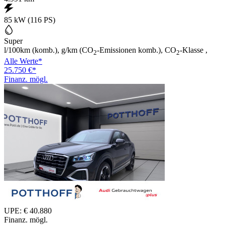
85 kW (116 PS)
Super
l/100km (komb.), g/km (CO
-Emissionen komb.), CO
-Klasse ,
2
2
Alle Werte*
25.750 €*
Finanz. mögl.
UPE: € 40.880
Finanz. mögl.