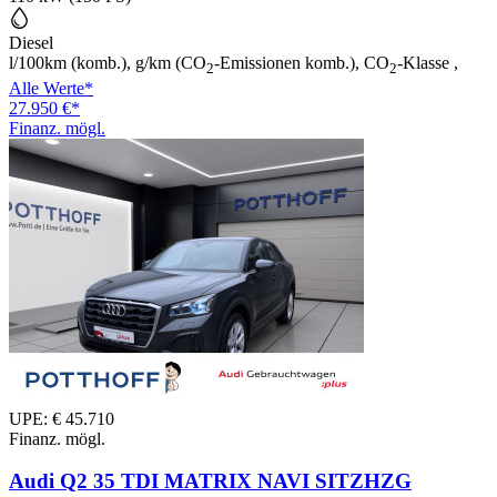
Diesel
l/100km (komb.), g/km (CO
-Emissionen komb.), CO
-Klasse ,
2
2
Alle Werte*
27.950 €*
Finanz. mögl.
UPE: € 45.710
Finanz. mögl.
Audi Q2 35 TDI MATRIX NAVI SITZHZG