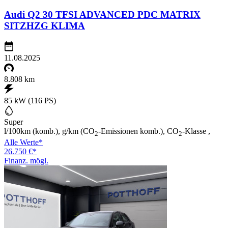
Audi Q2 30 TFSI ADVANCED PDC MATRIX
SITZHZG KLIMA
11.08.2025
8.808 km
85 kW (116 PS)
Super
l/100km (komb.), g/km (CO
-Emissionen komb.), CO
-Klasse ,
2
2
Alle Werte*
26.750 €*
Finanz. mögl.