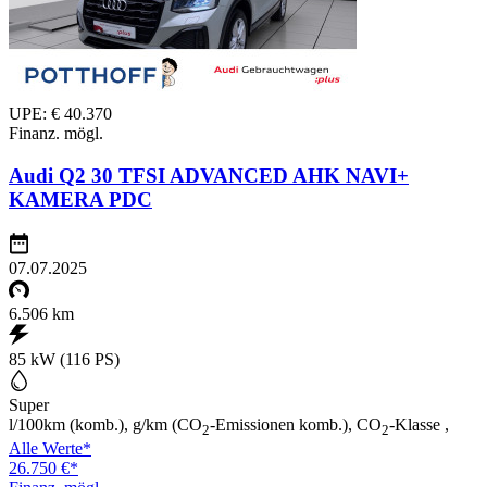
UPE: € 40.370
Finanz. mögl.
Audi Q2 30 TFSI ADVANCED AHK NAVI+
KAMERA PDC
07.07.2025
6.506 km
85 kW (116 PS)
Super
l/100km (komb.), g/km (CO
-Emissionen komb.), CO
-Klasse ,
2
2
Alle Werte*
26.750 €*