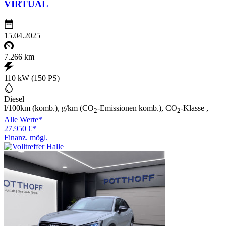
VIRTUAL
15.04.2025
7.266 km
110 kW (150 PS)
Diesel
l/100km (komb.), g/km (CO
-Emissionen komb.), CO
-Klasse ,
2
2
Alle Werte*
27.950 €*
Finanz. mögl.