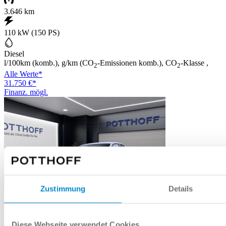
3.646 km
110 kW (150 PS)
Diesel
l/100km (komb.), g/km (CO
-Emissionen komb.), CO
-Klasse ,
2
2
Alle Werte*
31.750 €*
Finanz. mögl.
Zustimmung
Details
Diese Webseite verwendet Cookies
UPE: € 52.680