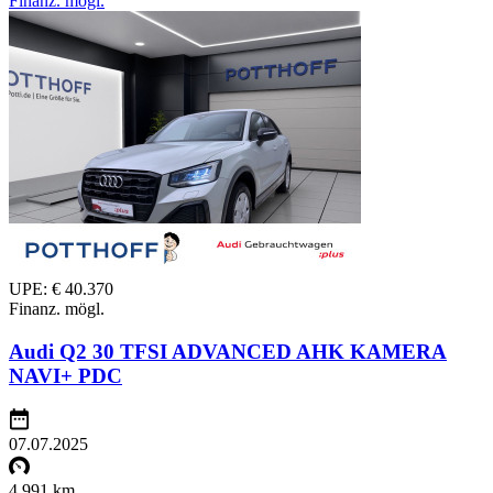
Finanz. mögl.
UPE: € 40.370
Finanz. mögl.
Audi Q2 30 TFSI ADVANCED AHK KAMERA
NAVI+ PDC
07.07.2025
4.991 km