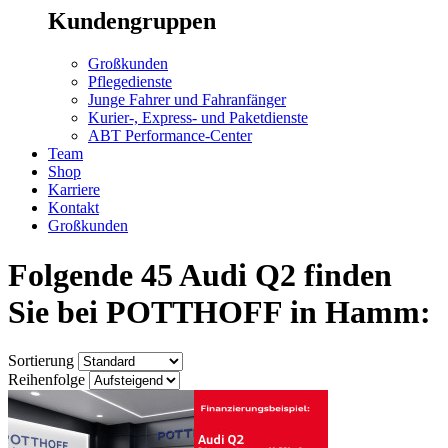
Kundengruppen
Großkunden
Pflegedienste
Junge Fahrer und Fahranfänger
Kurier-, Express- und Paketdienste
ABT Performance-Center
Team
Shop
Karriere
Kontakt
Großkunden
Folgende 45 Audi Q2 finden
Sie bei POTTHOFF in Hamm:
Sortierung
Reihenfolge