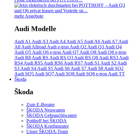
mehr Angebote
Audi Modelle
Audi A1
Audi A3
Audi A4
Audi A5
Audi A6
Audi A7
Audi
A8
Audi Allroad
Audi e-tron
Audi Q2
Audi Q3
Audi Q4
Audi Q5
Audi Q6 e-tron
Audi Q7
Audi Q8
Audi Q8 e-tron
Audi R8
Audi RS
Audi RS Q3
Audi RS Q8
Audi RS3
Audi
RS4
Audi RS5
Audi RS6
Audi RS7
Audi S1
Audi S2
Audi
S3
Audi S4
Audi S5
Audi S6
Audi S7
Audi S8
Audi SQ2
Audi SQ5
Audi SQ7
Audi SQ8
Audi SQ8 e-tron
Audi TT
Škoda
Škoda
Zum E-Berater
ŠKODA Neuwagen
ŠKODA Gebrauchtwagen
Potthoff bei ŠKODA
ŠKODA Konfigurator
Unser ŠKODA-Team