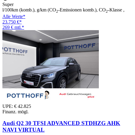
Super
l/100km (komb.), g/km (CO
-Emissionen komb.), CO
-Klasse ,
2
2
Alle Werte*
23.750 €*
269 € mtl.*
UPE: € 42.825
Finanz. mögl.
Audi Q2 30 TFSI ADVANCED STDHZG AHK
NAVI VIRTUAL