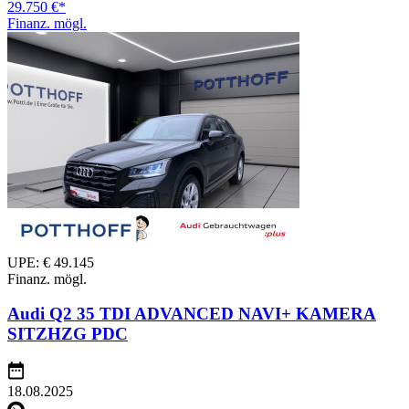
29.750 €*
Finanz. mögl.
UPE: € 49.145
Finanz. mögl.
Audi Q2 35 TDI ADVANCED NAVI+ KAMERA
SITZHZG PDC
18.08.2025