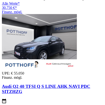
Alle Werte*
30.750 €*
Finanz. mögl.
UPE: € 55.050
Finanz. mögl.
Audi Q2 40 TFSI Q S LINE AHK NAVI PDC
SITZHZG