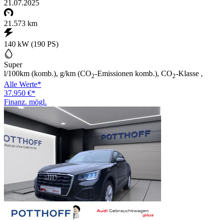
21.07.2025
21.573 km
140 kW (190 PS)
Super
l/100km (komb.), g/km (CO
-Emissionen komb.), CO
-Klasse ,
2
2
Alle Werte*
37.950 €*
Finanz. mögl.