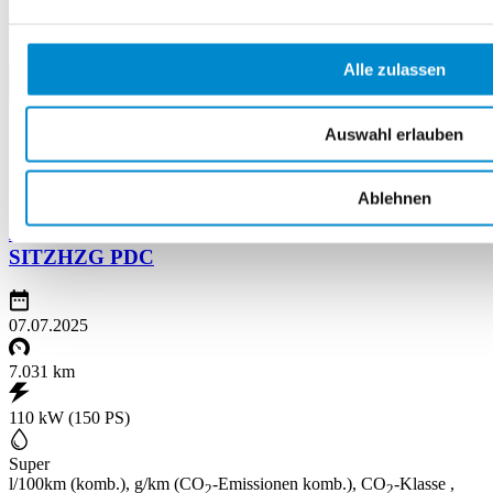
Alle zulassen
Auswahl erlauben
UPE: € 46.620
Finanz. mögl.
Ablehnen
Audi Q2 35 TFSI ADVANCED KAMERA AHK
SITZHZG PDC
07.07.2025
7.031 km
110 kW (150 PS)
Super
l/100km (komb.), g/km (CO
-Emissionen komb.), CO
-Klasse ,
2
2