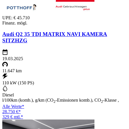
UPE: € 45.710
Finanz. mögl.
Audi Q2 35 TDI MATRIX NAVI KAMERA
SITZHZG
19.03.2025
11.647 km
110 kW (150 PS)
Diesel
l/100km (komb.), g/km (CO
-Emissionen komb.), CO
-Klasse ,
2
2
Alle Werte*
28.750 €*
329 € mtl.*