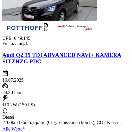
UPE: € 49.145
Finanz. mögl.
Audi Q2 35 TDI ADVANCED NAVI+ KAMERA
SITZHZG PDC
16.07.2025
24.801 km
110 kW (150 PS)
Diesel
l/100km (komb.), g/km (CO
-Emissionen komb.), CO
-Klasse ,
2
2
Alle Werte*