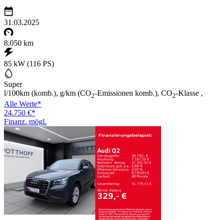
31.03.2025
8.050 km
85 kW (116 PS)
Super
l/100km (komb.), g/km (CO
-Emissionen komb.), CO
-Klasse ,
2
2
Alle Werte*
24.750 €*
Finanz. mögl.