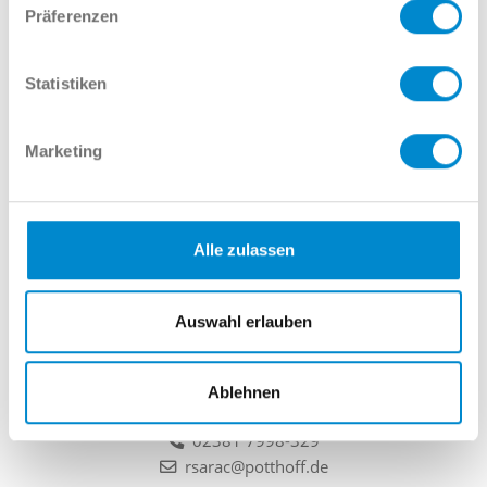
Ihr Auto schätzen
Präferenzen
Statistiken
Marketing
Interessieren Sie sich für dieses
Angebot? Wir möchten Sie gern
beraten!
Alle zulassen
Auswahl erlauben
Rafet Can Sarac
Ablehnen
Verkauf GW Audi
02381 7998-329
rsarac@potthoff.de