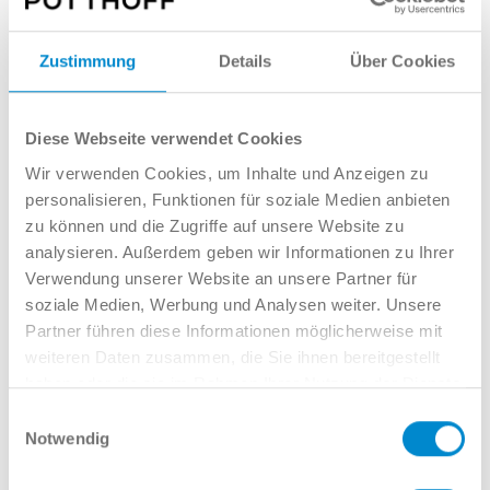
Leasinggeber: Volkswagen Leasing GmbH / Gifhorner Str. 57 / 38112
Zustimmung
Details
Über Cookies
Braunschweig
Diese Webseite verwendet Cookies
Wir verwenden Cookies, um Inhalte und Anzeigen zu
personalisieren, Funktionen für soziale Medien anbieten
zu können und die Zugriffe auf unsere Website zu
analysieren. Außerdem geben wir Informationen zu Ihrer
Verwendung unserer Website an unsere Partner für
soziale Medien, Werbung und Analysen weiter. Unsere
Partner führen diese Informationen möglicherweise mit
Das
Budget
reicht nicht? Potti
kauft Ihren
weiteren Daten zusammen, die Sie ihnen bereitgestellt
Gebrauchtwagen
zu
erstklassigen
haben oder die sie im Rahmen Ihrer Nutzung der Dienste
Konditionen
. So wird aus der großen
gesammelt haben.
Einwilligungsauswahl
Nummer, ein kleiner Preis!
Notwendig