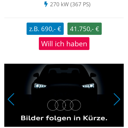
270 kW (367 PS)
z.B. 690,- €
41.750,- €
Will ich haben