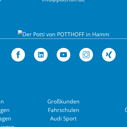
en
Großkunden
agen
Fahrschulen
agen
Audi Sport
wagen