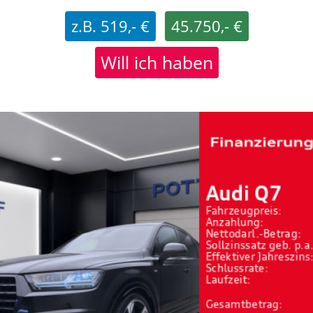
z.B. 519,- €
45.750,- €
Will ich haben