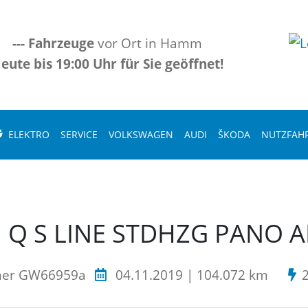
---
Fahrzeuge
vor Ort in Hamm
eute bis 19:00 Uhr für Sie geöffnet!
ELEKTRO
SERVICE
VOLKSWAGEN
AUDI
ŠKODA
NUTZFAH
DI Q S LINE STDHZG PANO 
mer GW66959a
04.11.2019 | 104.072 km
2