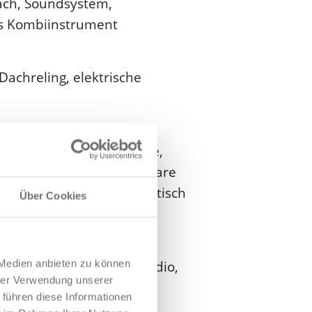
ach, Soundsystem,
es Kombiinstrument
Dachreling, elektrische
eizung, elektrische Sitze,
, Mittelarmlehne, beheizbare
ten, Innenspiegel automatisch
Über Cookies
 Medien anbieten zu können
echeinrichtung, Digitalradio,
hrer Verwendung unserer
 führen diese Informationen