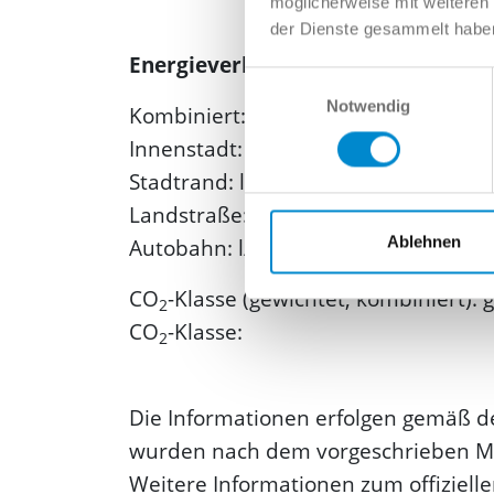
möglicherweise mit weiteren
der Dienste gesammelt habe
Energieverbrauch und Emissionen
Einwilligungsauswahl
Notwendig
Kombiniert: l/100km
Innenstadt: l/100km
Stadtrand: l/100km
Landstraße: l/100km
Ablehnen
Autobahn: l/100km
CO
-Klasse (gewichtet, kombiniert): 
2
CO
-Klasse:
2
Die Informationen erfolgen gemäß d
wurden nach dem vorgeschrieben Mes
Weitere Informationen zum offizielle