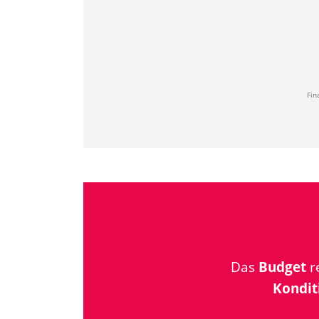
Fin
Das
Budget
re
Kondit