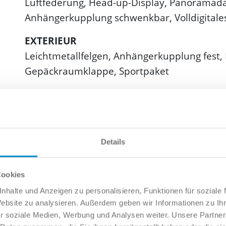
Luftfederung, Head-up-Display, Panoramad
Anhängerkupplung schwenkbar, Volldigital
EXTERIEUR
Leichtmetallfelgen, Anhängerkupplung fest, 
Gepäckraumklappe, Sportpaket
INTERIEUR
Bordcomputer, Multifunktionslenkrad, Standh
Lendenwirbelstütze, Sitzheizung, Sportsitze
Frontscheibe, Lederlenkrad, Sitzheizung hin
Details
abblendend
Cookies
MULTIMEDIA
nhalte und Anzeigen zu personalisieren, Funktionen für soziale
Navigationssystem, Radio, Bluetooth, Freispr
Website zu analysieren. Außerdem geben wir Informationen zu I
CarPlay, Android Auto
r soziale Medien, Werbung und Analysen weiter. Unsere Partner