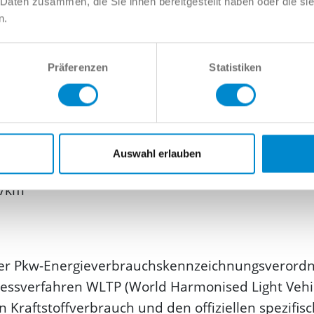
 Daten zusammen, die Sie ihnen bereitgestellt haben oder die s
n.
Präferenzen
Statistiken
Auswahl erlauben
g/km
er Pkw-Energie­verbrauchs­kennzeichnungs­veror
sverfahren WLTP (World Harmonised Light Vehicle
n Kraftstoffverbrauch und den offiziellen spezifi