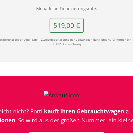
Monatliche Finanzierungsrate:
519,00 €
anzierungsgeber: Audi Bank - Zweigniederlassung der Volkswagen Bank GmbH / Gifhorner Str. 
38112 Braunschweig
icht nicht? Potti
kauft Ihren Gebrauchtwagen
z
ionen
. So wird aus der großen Nummer, ein kleine