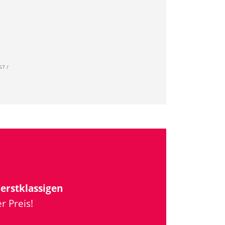
57 /
u
erstklassigen
r Preis!