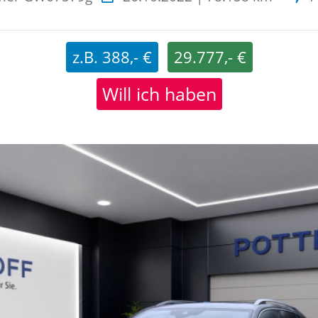
z.B. 388,- €
29.777,- €
Will ich haben