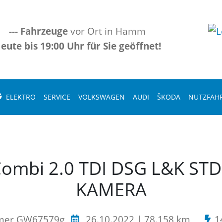
---
Fahrzeuge
vor Ort in Hamm
eute bis 19:00 Uhr für Sie geöffnet!
ELEKTRO
SERVICE
VOLKSWAGEN
AUDI
ŠKODA
NUTZFAH
Combi 2.0 TDI DSG L&K S
KAMERA
mer GW67579g
26.10.2022 | 78.158 km
1