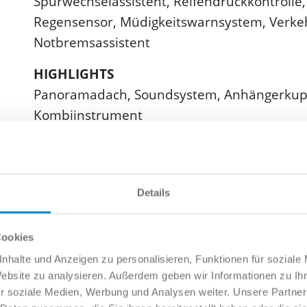
Spurwechselassistent, Reifendruckkontrolle, 
Regensensor, Müdigkeitswarnsystem, Verke
Notbremsassistent
HIGHLIGHTS
Panoramadach, Soundsystem, Anhängerkuppl
Kombiinstrument
EXTERIEUR
Schiebedach, Leichtmetallfelgen, Anhängerku
Gepäckraumklappe, Metallic-Lackierung
Details
INTERIEUR
Bordcomputer, Multifunktionslenkrad, Standh
Cookies
Lendenwirbelstütze, Sitzheizung, Mittelarm
nhalte und Anzeigen zu personalisieren, Funktionen für soziale
Website zu analysieren. Außerdem geben wir Informationen zu I
Lederlenkrad, Schaltwippen, Sitzheizung hin
r soziale Medien, Werbung und Analysen weiter. Unsere Partner
Smartphones, Innenspiegel automatisch a