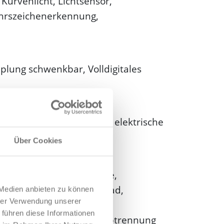
Kurvenlicht, Lichtsensor,
hrszeichenerkennung,
ung schwenkbar, Volldigitales
pplung fest, Dachreling, elektrische
Über Cookies
eizung, elektrische Sitze,
lehne, beheizbares Lenkrad,
 Medien anbieten zu können
hrer Verwendung unserer
ten, Induktionsladen für
 führen diese Informationen
bblendend, Gepäckraumabtrennung