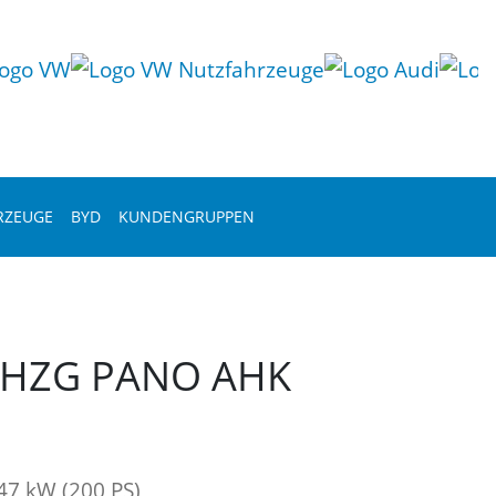
RZEUGE
BYD
KUNDENGRUPPEN
TDHZG PANO AHK
47 kW (200 PS)