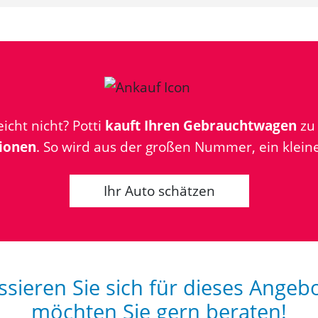
icht nicht? Potti
kauft Ihren Gebrauchtwagen
z
ionen
. So wird aus der großen Nummer, ein kleine
Ihr Auto schätzen
ssieren Sie sich für dieses Angeb
möchten Sie gern beraten!