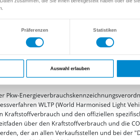
 Daten zusammen, die Sie ihnen bereitgestellt haben oder die s
n.
Präferenzen
Statistiken
g/km
Auswahl erlauben
er Pkw-Energie­verbrauchs­kennzeichnungs­veror
sverfahren WLTP (World Harmonised Light Vehicle
n Kraftstoffverbrauch und den offiziellen spezifi
itfaden über den Kraftstoffverbrauch und die CO
den, der an allen Verkaufsstellen und bei der 