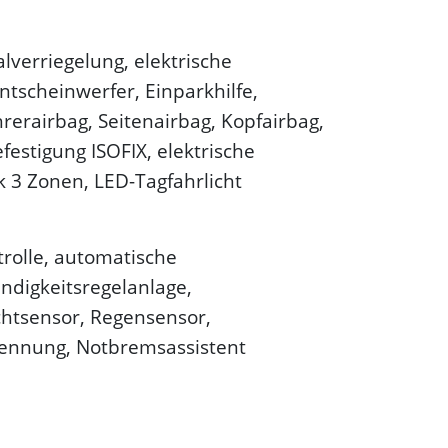
lverriegelung, elektrische
ntscheinwerfer, Einparkhilfe,
hrerairbag, Seitenairbag, Kopfairbag,
festigung ISOFIX, elektrische
k 3 Zonen, LED-Tagfahrlicht
trolle, automatische
indigkeitsregelanlage,
ichtsensor, Regensensor,
ennung, Notbremsassistent