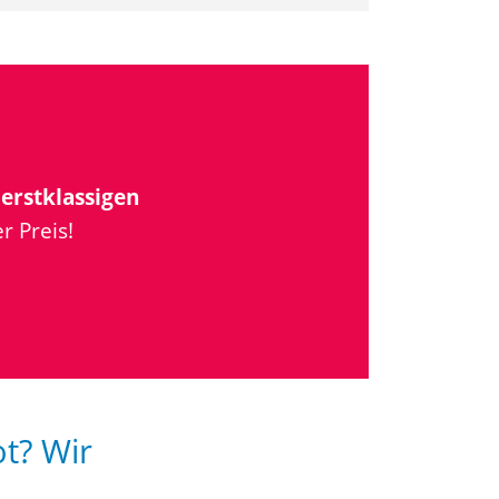
u
erstklassigen
r Preis!
ot? Wir