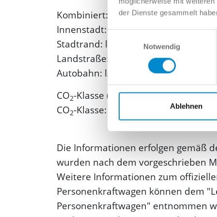
möglicherweise mit weiteren
der Dienste gesammelt habe
Kombiniert: l/100km
Innenstadt: l/100km
Einwilligungsauswahl
Stadtrand: l/100km
Notwendig
Landstraße: l/100km
Autobahn: l/100km
CO
-Klasse (gewichtet, kombiniert): 
2
Ablehnen
CO
-Klasse:
2
Die Informationen erfolgen gemäß d
wurden nach dem vorgeschrieben Mes
Weitere Informationen zum offizielle
Personenkraftwagen können dem "Le
Personenkraftwagen" entnommen wer