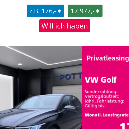
z.B. 176,- €
17.977,- €
Will ich haben