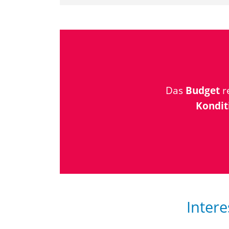
Das
Budget
re
Kondit
Intere