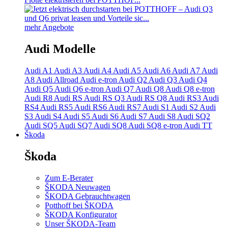
mehr Angebote
Audi Modelle
Audi A1
Audi A3
Audi A4
Audi A5
Audi A6
Audi A7
Audi
A8
Audi Allroad
Audi e-tron
Audi Q2
Audi Q3
Audi Q4
Audi Q5
Audi Q6 e-tron
Audi Q7
Audi Q8
Audi Q8 e-tron
Audi R8
Audi RS
Audi RS Q3
Audi RS Q8
Audi RS3
Audi
RS4
Audi RS5
Audi RS6
Audi RS7
Audi S1
Audi S2
Audi
S3
Audi S4
Audi S5
Audi S6
Audi S7
Audi S8
Audi SQ2
Audi SQ5
Audi SQ7
Audi SQ8
Audi SQ8 e-tron
Audi TT
Škoda
Škoda
Zum E-Berater
ŠKODA Neuwagen
ŠKODA Gebrauchtwagen
Potthoff bei ŠKODA
ŠKODA Konfigurator
Unser ŠKODA-Team