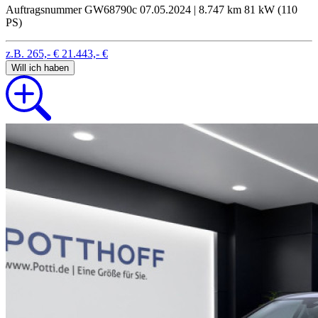
Auftragsnummer GW68790c
07.05.2024 | 8.747 km
81 kW (110
PS)
z.B. 265,- €
21.443,- €
Will ich haben