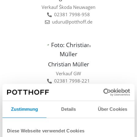
Verkauf Škoda Neuwagen
02381 7998-958
uduru@potthoff.de
Christian Müller
Verkauf GW
02381 7998-221
cmueller@potthoff.de
Zustimmung
Details
Über Cookies
Lars Linkamp
Diese Webseite verwendet Cookies