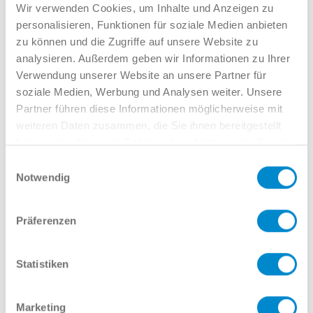
Verkauf GW
Wir verwenden Cookies, um Inhalte und Anzeigen zu
02381 7998-522
personalisieren, Funktionen für soziale Medien anbieten
llinkamp@potthoff.de
zu können und die Zugriffe auf unsere Website zu
analysieren. Außerdem geben wir Informationen zu Ihrer
Verwendung unserer Website an unsere Partner für
soziale Medien, Werbung und Analysen weiter. Unsere
Oder gern direkt per Mail oder
Partner führen diese Informationen möglicherweise mit
Telefon:
weiteren Daten zusammen, die Sie ihnen bereitgestellt
haben oder die sie im Rahmen Ihrer Nutzung der Dienste
gesammelt haben.
Einwilligungsauswahl
Notwendig
Name
Präferenzen
E-Mail
Statistiken
Marketing