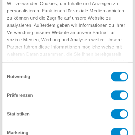
Verkauf GW
Wir verwenden Cookies, um Inhalte und Anzeigen zu
02381 7998-522
personalisieren, Funktionen für soziale Medien anbieten
llinkamp@potthoff.de
zu können und die Zugriffe auf unsere Website zu
analysieren. Außerdem geben wir Informationen zu Ihrer
Verwendung unserer Website an unsere Partner für
soziale Medien, Werbung und Analysen weiter. Unsere
Oder gern direkt per Mail oder
Partner führen diese Informationen möglicherweise mit
Telefon:
weiteren Daten zusammen, die Sie ihnen bereitgestellt
haben oder die sie im Rahmen Ihrer Nutzung der Dienste
gesammelt haben.
Einwilligungsauswahl
Notwendig
Name
Präferenzen
E-Mail
Statistiken
Marketing