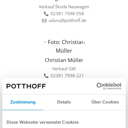
Verkauf Škoda Neuwagen
02381 7998-958
uduru@potthoff.de
Christian Müller
Verkauf GW
02381 7998-221
cmueller@potthoff.de
Zustimmung
Details
Über Cookies
Lars Linkamp
Diese Webseite verwendet Cookies