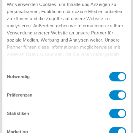
Verkauf GW
Wir verwenden Cookies, um Inhalte und Anzeigen zu
02381 7998-522
personalisieren, Funktionen für soziale Medien anbieten
llinkamp@potthoff.de
zu können und die Zugriffe auf unsere Website zu
analysieren. Außerdem geben wir Informationen zu Ihrer
Verwendung unserer Website an unsere Partner für
soziale Medien, Werbung und Analysen weiter. Unsere
Oder gern direkt per Mail oder
Partner führen diese Informationen möglicherweise mit
weiteren Daten zusammen, die Sie ihnen bereitgestellt
Telefon:
haben oder die sie im Rahmen Ihrer Nutzung der Dienste
gesammelt haben.
Einwilligungsauswahl
Notwendig
Name
Präferenzen
E-Mail
Statistiken
Marketing