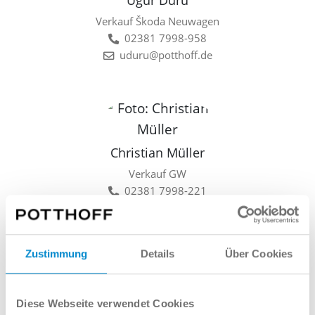
Ugur Duru
Verkauf Škoda Neuwagen
02381 7998-958
uduru@potthoff.de
Christian Müller
Verkauf GW
02381 7998-221
cmueller@potthoff.de
Zustimmung
Details
Über Cookies
Lars Linkamp
Diese Webseite verwendet Cookies