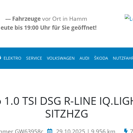
---
Fahrzeuge
vor Ort in Hamm
eute bis 19:00 Uhr für Sie geöffnet!
ELEKTRO
SERVICE
VOLKSWAGEN
AUDI
ŠKODA
NUTZFAH
 1.0 TSI DSG R-LINE IQ.L
SITZHZG
ummer GW63958c
29.10.2025 | 9.956 km
7