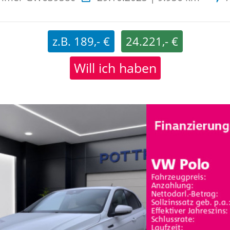
z.B. 189,- €
24.221,- €
Will ich haben