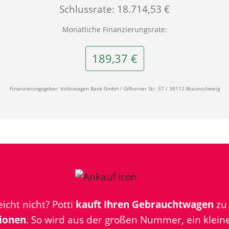
Schlussrate: 18.714,53 €
Monatliche Finanzierungsrate:
189,37 €
Finanzierungsgeber: Volkswagen Bank GmbH / Gifhorner Str. 57 / 38112 Braunschweig
icht nicht? Potti
kauft Ihren Gebrauchtwagen
z
ionen
. So wird aus der großen Nummer, ein kleine