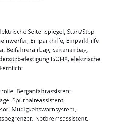
ektrische Seitenspiegel, Start/Stop-
inwerfer, Einparkhilfe, Einparkhilfe
a, Beifahrerairbag, Seitenairbag,
dersitzbefestigung ISOFIX, elektrische
Fernlicht
trolle, Berganfahrassistent,
age, Spurhalteassistent,
nsor, Müdigkeitswarnsystem,
sbegrenzer, Notbremsassistent,