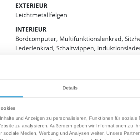
EXTERIEUR
Leichtmetallfelgen
INTERIEUR
Bordcomputer, Multifunktionslenkrad, Sitzhe
Lederlenkrad, Schaltwippen, Induktionslade
automatisch abblendend
MULTIMEDIA
Navigationssystem, Radio, Freisprecheinricht
Details
Android Auto, Musikstreaming integriert
SONSTIGES
Cookies
Ambiente-Licht
nhalte und Anzeigen zu personalisieren, Funktionen für soziale
Website zu analysieren. Außerdem geben wir Informationen zu I
HIGHLIGHTS
r soziale Medien, Werbung und Analysen weiter. Unsere Partner
Volldigitales Kombiinstrument