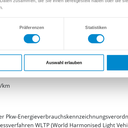
 Daten zusammen, die Sie ihnen bereitgestellt haben oder die s
n.
Präferenzen
Statistiken
Auswahl erlauben
g/km
er Pkw-Energie­verbrauchs­kennzeichnungs­veror
sverfahren WLTP (World Harmonised Light Vehicle