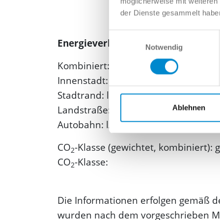
möglicherweise mit weiteren
der Dienste gesammelt habe
Einwilligungsauswahl
Energieverbrauch und Emissionen
Notwendig
Kombiniert: l/100km
Innenstadt: l/100km
Stadtrand: l/100km
Ablehnen
Landstraße: l/100km
Autobahn: l/100km
CO
-Klasse (gewichtet, kombiniert): 
2
CO
-Klasse:
2
Die Informationen erfolgen gemäß d
wurden nach dem vorgeschrieben Mes