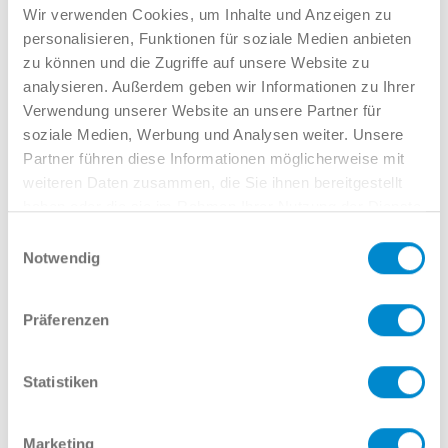
Verkauf GW
Wir verwenden Cookies, um Inhalte und Anzeigen zu
02381 7998-522
personalisieren, Funktionen für soziale Medien anbieten
llinkamp@potthoff.de
zu können und die Zugriffe auf unsere Website zu
analysieren. Außerdem geben wir Informationen zu Ihrer
Verwendung unserer Website an unsere Partner für
soziale Medien, Werbung und Analysen weiter. Unsere
Oder gern direkt per Mail oder
Partner führen diese Informationen möglicherweise mit
weiteren Daten zusammen, die Sie ihnen bereitgestellt
Telefon:
haben oder die sie im Rahmen Ihrer Nutzung der Dienste
gesammelt haben.
Einwilligungsauswahl
Notwendig
Name
Präferenzen
E-Mail
Statistiken
Marketing