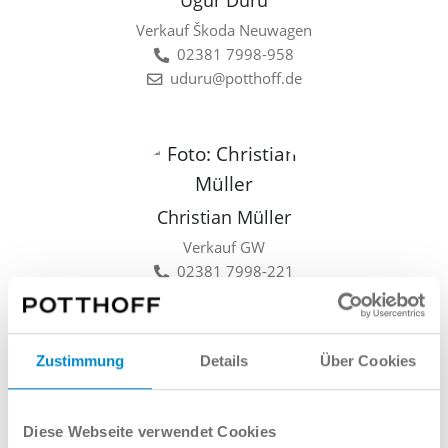
Ugur Duru
Verkauf Škoda Neuwagen
02381 7998-958
uduru@potthoff.de
Christian Müller
Verkauf GW
02381 7998-221
cmueller@potthoff.de
Zustimmung
Details
Über Cookies
Lars Linkamp
Diese Webseite verwendet Cookies