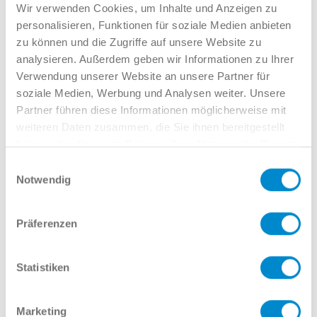
Verkauf GW
Wir verwenden Cookies, um Inhalte und Anzeigen zu
02381 7998-522
personalisieren, Funktionen für soziale Medien anbieten
llinkamp@potthoff.de
zu können und die Zugriffe auf unsere Website zu
analysieren. Außerdem geben wir Informationen zu Ihrer
Verwendung unserer Website an unsere Partner für
soziale Medien, Werbung und Analysen weiter. Unsere
Oder gern direkt per Mail oder
Partner führen diese Informationen möglicherweise mit
Telefon:
weiteren Daten zusammen, die Sie ihnen bereitgestellt
haben oder die sie im Rahmen Ihrer Nutzung der Dienste
gesammelt haben.
Einwilligungsauswahl
Notwendig
Name
Präferenzen
E-Mail
Statistiken
Marketing