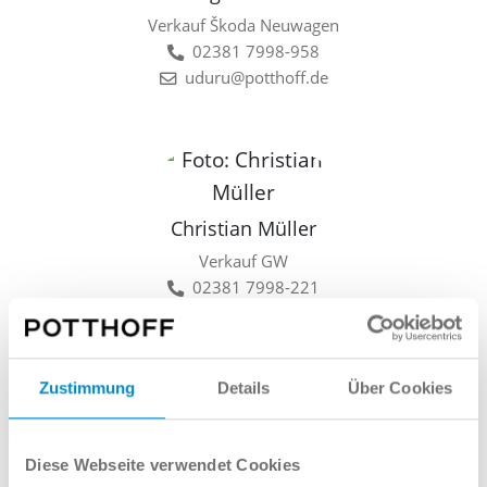
Verkauf Škoda Neuwagen
02381 7998-958
uduru@potthoff.de
Christian Müller
Verkauf GW
02381 7998-221
cmueller@potthoff.de
Zustimmung
Details
Über Cookies
Lars Linkamp
Diese Webseite verwendet Cookies