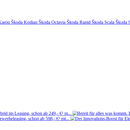
Karoq
Škoda Kodiaq
Škoda Octavia
Škoda Rapid
Škoda Scala
Škoda 