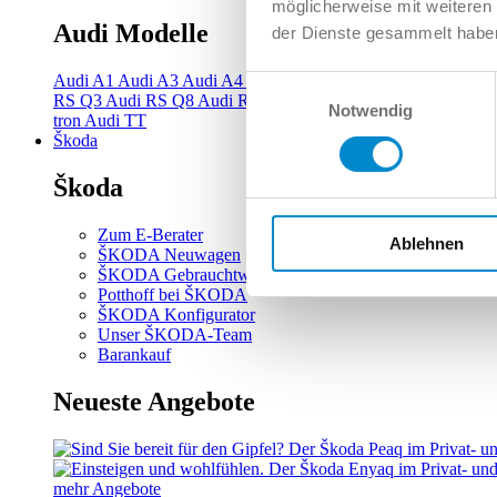
möglicherweise mit weiteren
Audi Modelle
der Dienste gesammelt habe
Audi A1
Audi A3
Audi A4
Audi A5
Audi A6
Audi A7
Audi A
Einwilligungsauswahl
RS Q3
Audi RS Q8
Audi RS3
Audi RS4
Audi RS5
Audi RS6
Notwendig
tron
Audi TT
Škoda
Škoda
Zum E-Berater
Ablehnen
ŠKODA Neuwagen
ŠKODA Gebrauchtwagen
Potthoff bei ŠKODA
ŠKODA Konfigurator
Unser ŠKODA-Team
Barankauf
Neueste Angebote
mehr Angebote