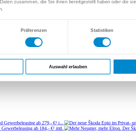
 Daten zusammen, die Sie ihnen bereitgestellt haben oder die s
n.
8
Audi Allroad
Audi e-tron
Audi Q2
Audi Q3
Audi Q4
Audi Q5
Audi Q
Audi RS7
Audi S1
Audi S2
Audi S3
Audi S4
Audi S5
Audi S6
Audi 
Präferenzen
Statistiken
Auswahl erlauben