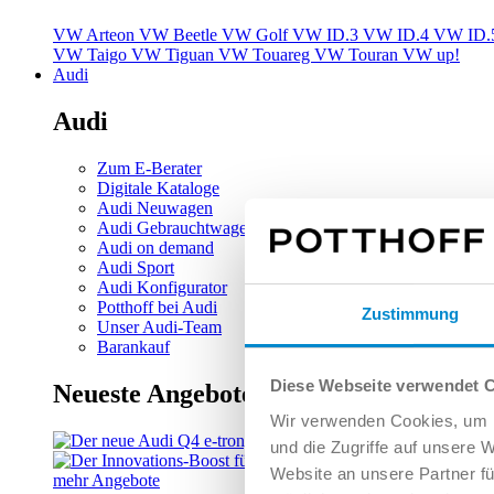
VW Arteon
VW Beetle
VW Golf
VW ID.3
VW ID.4
VW ID.
VW Taigo
VW Tiguan
VW Touareg
VW Touran
VW up!
Audi
Audi
Zum E-Berater
Digitale Kataloge
Audi Neuwagen
Audi Gebrauchtwagen
Audi on demand
Audi Sport
Audi Konfigurator
Potthoff bei Audi
Zustimmung
Unser Audi-Team
Barankauf
Diese Webseite verwendet 
Neueste Angebote
Wir verwenden Cookies, um I
und die Zugriffe auf unsere 
Website an unsere Partner fü
mehr Angebote