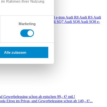
ie im Rahmen Ihrer Nutzung
6 e-tron
Audi Q7
Audi Q8
Audi Q8 e-tron
Audi R8
Audi RS
Audi
S7
Audi S8
Audi SQ2
Audi SQ5
Audi SQ7
Audi SQ8
Audi SQ8 e-
Marketing
Alle zulassen