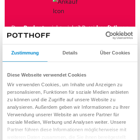
Das
Budget
reicht nicht? Potti
kauft Ihren
Gebrauchtwagen
zu
erstklassigen
Konditionen
. So wird aus der großen
Zustimmung
Details
Über Cookies
Nummer, ein kleiner Preis!
Ihr Auto schätzen
Diese Webseite verwendet Cookies
Wir verwenden Cookies, um Inhalte und Anzeigen zu
personalisieren, Funktionen für soziale Medien anbieten
zu können und die Zugriffe auf unsere Website zu
analysieren. Außerdem geben wir Informationen zu Ihrer
Interessieren Sie sich für dieses
Verwendung unserer Website an unsere Partner für
soziale Medien, Werbung und Analysen weiter. Unsere
Angebot? Wir möchten Sie gern
Partner führen diese Informationen möglicherweise mit
beraten!
weiteren Daten zusammen, die Sie ihnen bereitgestellt