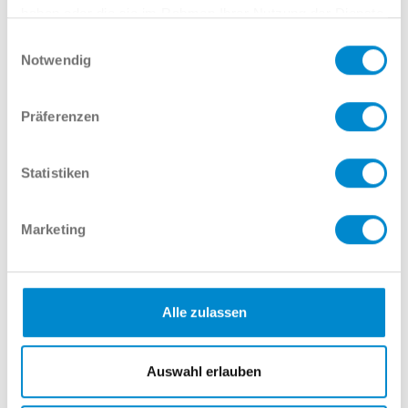
haben oder die sie im Rahmen Ihrer Nutzung der Dienste
gesammelt haben.
Einwilligungsauswahl
Notwendig
Emil Schweikert
Präferenzen
Verkauf GW
023817998-526
Statistiken
eschweikert@potthoff.de
Name
Marketing
E-Mail
Alle zulassen
Auswahl erlauben
Telefonnummer