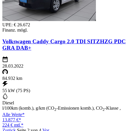
UPE: € 26.672
Finanz. mögl.
Volkswagen Caddy Cargo 2.0 TDI SITZHZG PDC
GRA DAB+
28.03.2022
84.932 km
55 kW (75 PS)
Diesel
l/100km (komb.), g/km (CO
-Emissionen komb.), CO
-Klasse ,
2
2
Alle Werte*
13.877 €*
224 € mtl.*
Zurück
Seite 2 von 4
Vor