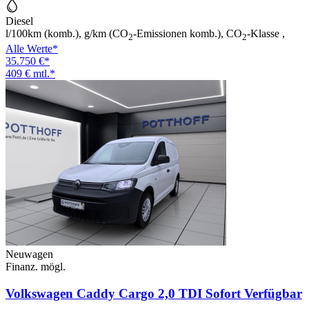
Diesel
l/100km (komb.), g/km (CO
-Emissionen komb.), CO
-Klasse ,
2
2
Alle Werte*
35.750 €*
409 € mtl.*
Neuwagen
Finanz. mögl.
Volkswagen Caddy Cargo 2,0 TDI Sofort Verfügbar