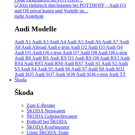
mehr Angebote
Audi Modelle
Audi A1
Audi A3
Audi A4
Audi A5
Audi A6
Audi A7
Audi
A8
Audi Allroad
Audi e-tron
Audi Q2
Audi Q3
Audi Q4
Audi Q5
Audi Q6 e-tron
Audi Q7
Audi Q8
Audi Q8 e-tron
Audi R8
Audi RS
Audi RS Q3
Audi RS Q8
Audi RS3
Audi
RS4
Audi RS5
Audi RS6
Audi RS7
Audi S1
Audi S2
Audi
S3
Audi S4
Audi S5
Audi S6
Audi S7
Audi S8
Audi SQ2
Audi SQ5
Audi SQ7
Audi SQ8
Audi SQ8 e-tron
Audi TT
Škoda
Škoda
Zum E-Berater
ŠKODA Neuwagen
ŠKODA Gebrauchtwagen
Potthoff bei ŠKODA
ŠKODA Konfigurator
Unser ŠKODA-Team