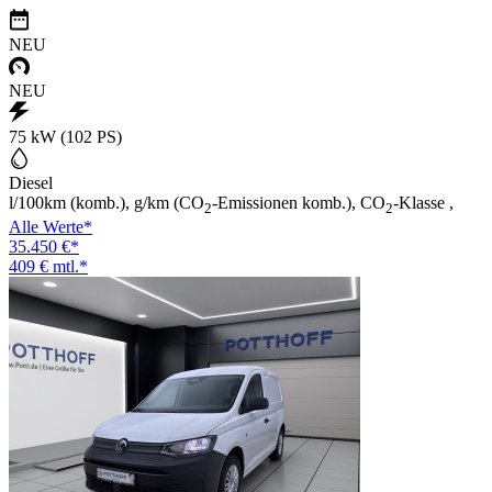
NEU
NEU
75 kW (102 PS)
Diesel
l/100km (komb.), g/km (CO
-Emissionen komb.), CO
-Klasse ,
2
2
Alle Werte*
35.450 €*
409 € mtl.*