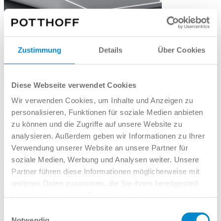
Zustimmung
Details
Über Cookies
Diese Webseite verwendet Cookies
Wir verwenden Cookies, um Inhalte und Anzeigen zu
personalisieren, Funktionen für soziale Medien anbieten
UPE: € 34.490
zu können und die Zugriffe auf unsere Website zu
Finanz. mögl.
analysieren. Außerdem geben wir Informationen zu Ihrer
Volkswagen Caddy Cargo 2.0 TDI STDHZG AHK
Verwendung unserer Website an unsere Partner für
NAVI GRA PDC
soziale Medien, Werbung und Analysen weiter. Unsere
Partner führen diese Informationen möglicherweise mit
weiteren Daten zusammen, die Sie ihnen bereitgestellt
05.01.2022
haben oder die sie im Rahmen Ihrer Nutzung der Dienste
77.221 km
gesammelt haben.
Einwilligungsauswahl
Notwendig