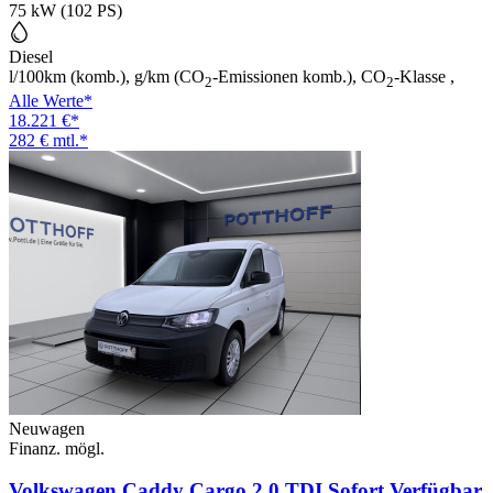
75 kW (102 PS)
Diesel
l/100km (komb.), g/km (CO
-Emissionen komb.), CO
-Klasse ,
2
2
Alle Werte*
18.221 €*
282 € mtl.*
Neuwagen
Finanz. mögl.
Volkswagen Caddy Cargo 2,0 TDI Sofort Verfügbar