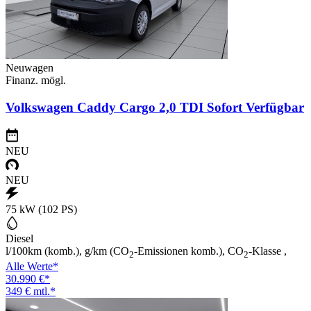
Neuwagen
Finanz. mögl.
Volkswagen Caddy Cargo 2,0 TDI Sofort Verfügbar
NEU
NEU
75 kW (102 PS)
Diesel
l/100km (komb.), g/km (CO
-Emissionen komb.), CO
-Klasse ,
2
2
Alle Werte*
30.990 €*
349 € mtl.*