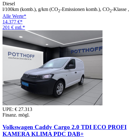
Diesel
l/100km (komb.), g/km (CO
-Emissionen komb.), CO
-Klasse ,
2
2
Alle Werte*
14.377 €*
201 € mtl.*
UPE: € 27.313
Finanz. mögl.
Volkswagen Caddy Cargo 2.0 TDI ECO PROFI
KAMERA KLIMA PDC DAB+