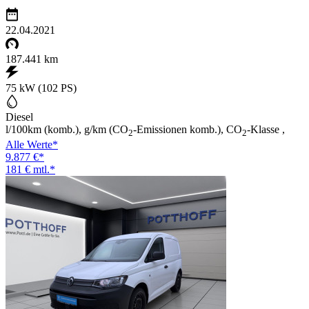
22.04.2021
187.441 km
75 kW (102 PS)
Diesel
l/100km (komb.), g/km (CO
-Emissionen komb.), CO
-Klasse ,
2
2
Alle Werte*
9.877 €*
181 € mtl.*