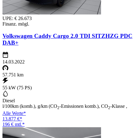
UPE: € 26.673
Finanz. mögl.
Volkswagen Caddy Cargo 2.0 TDI SITZHZG PDC
DAB+
14.03.2022
57.751 km
55 kW (75 PS)
Diesel
l/100km (komb.), g/km (CO
-Emissionen komb.), CO
-Klasse ,
2
2
Alle Werte*
13.877 €*
196 € mtl.*