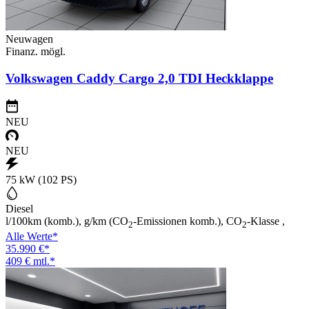
Neuwagen
Finanz. mögl.
Volkswagen Caddy Cargo 2,0 TDI Heckklappe
NEU
NEU
75 kW (102 PS)
Diesel
l/100km (komb.), g/km (CO
-Emissionen komb.), CO
-Klasse ,
2
2
Alle Werte*
35.990 €*
409 € mtl.*