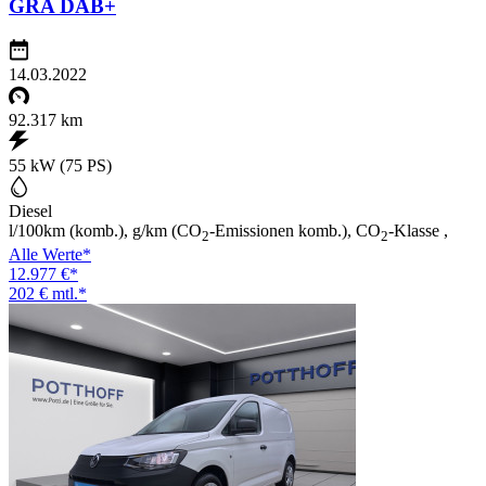
GRA DAB+
14.03.2022
92.317 km
55 kW (75 PS)
Diesel
l/100km (komb.), g/km (CO
-Emissionen komb.), CO
-Klasse ,
2
2
Alle Werte*
12.977 €*
202 € mtl.*