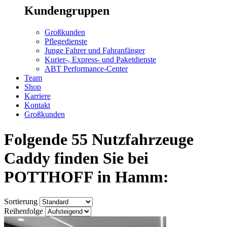
Kundengruppen
Großkunden
Pflegedienste
Junge Fahrer und Fahranfänger
Kurier-, Express- und Paketdienste
ABT Performance-Center
Team
Shop
Karriere
Kontakt
Großkunden
Folgende 55 Nutzfahrzeuge
Caddy finden Sie bei
POTTHOFF in Hamm:
Sortierung
Reihenfolge