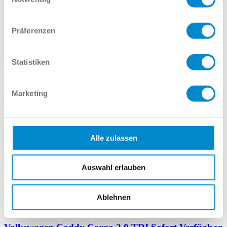
75 kW (102 PS)
Diesel
Präferenzen
l/100km (komb.), g/km (CO
-Emissionen komb.), CO
-Klasse ,
2
2
Alle Werte*
15.443 €*
Statistiken
225 € mtl.*
Marketing
Alle zulassen
Auswahl erlauben
Ablehnen
Neuwagen
Finanz. mögl.