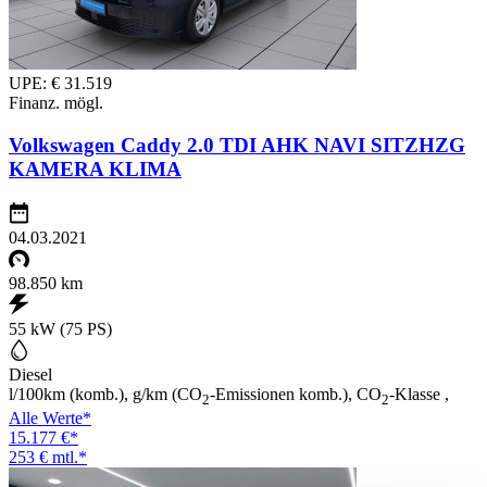
UPE: € 31.519
Finanz. mögl.
Volkswagen Caddy 2.0 TDI AHK NAVI SITZHZG
KAMERA KLIMA
04.03.2021
98.850 km
55 kW (75 PS)
Diesel
l/100km (komb.), g/km (CO
-Emissionen komb.), CO
-Klasse ,
2
2
Alle Werte*
15.177 €*
253 € mtl.*