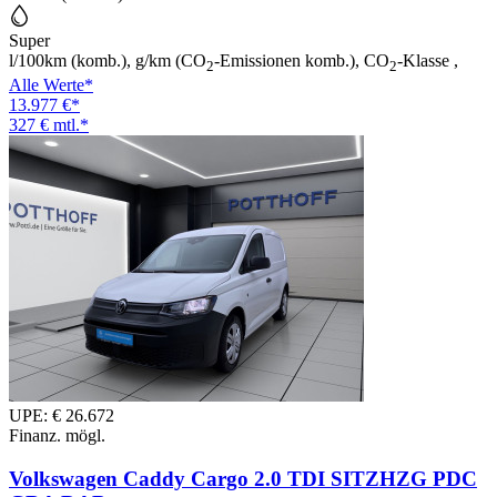
Super
l/100km (komb.), g/km (CO
-Emissionen komb.), CO
-Klasse ,
2
2
Alle Werte*
13.977 €*
327 € mtl.*
UPE: € 26.672
Finanz. mögl.
Volkswagen Caddy Cargo 2.0 TDI SITZHZG PDC