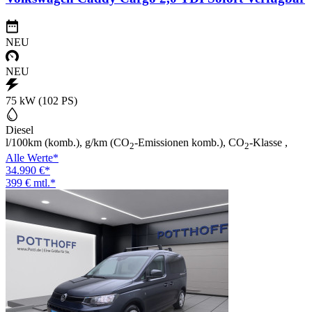
NEU
NEU
75 kW (102 PS)
Diesel
l/100km (komb.), g/km (CO
-Emissionen komb.), CO
-Klasse ,
2
2
Alle Werte*
34.990 €*
399 € mtl.*