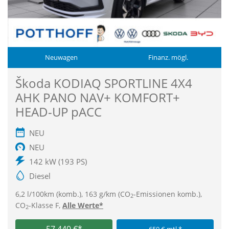
Neuwagen
Finanz. mögl.
Škoda KODIAQ SPORTLINE 4X4
AHK PANO NAV+ KOMFORT+
HEAD-UP pACC
NEU
NEU
142 kW (193 PS)
Diesel
6,2 l/100km (komb.), 163 g/km (CO
-Emissionen komb.),
2
CO
-Klasse F,
Alle Werte*
2
57.440 €*
659 € mtl.*