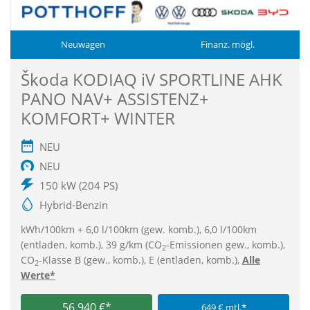
Neuwagen
Finanz. mögl.
Škoda KODIAQ iV SPORTLINE AHK
PANO NAV+ ASSISTENZ+
KOMFORT+ WINTER
NEU
NEU
150 kW (204 PS)
Hybrid-Benzin
kWh/100km + 6,0 l/100km (gew. komb.), 6,0 l/100km
(entladen, komb.), 39 g/km (CO
-Emissionen gew., komb.),
2
CO
-Klasse B (gew., komb.), E (entladen, komb.),
Alle
2
Werte*
56.940 €*
649 € mtl.*