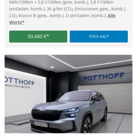
kWh/100km + 5,8 l/100km (gew. komb.), 5,8 l/100km
(entladen, komb.), 36 g/km (CO
-Emissionen gew., komb.),
2
CO
-Klasse B (gew., komb.), D (entladen, komb.),
Alle
2
Werte*
50.440 €*
579 € mtl.*