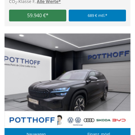
CO
-Klasse F,
Alle Werte*
2
59.940 €*
689 € mtl.*
Neuwagen
Finanz. mögl.