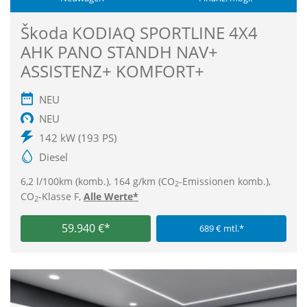
Škoda KODIAQ SPORTLINE 4X4
AHK PANO STANDH NAV+
ASSISTENZ+ KOMFORT+
NEU
NEU
142 kW (193 PS)
Diesel
6,2 l/100km (komb.), 164 g/km (CO
-Emissionen komb.),
2
CO
-Klasse F,
Alle Werte*
2
59.940 €*
689 € mtl.*