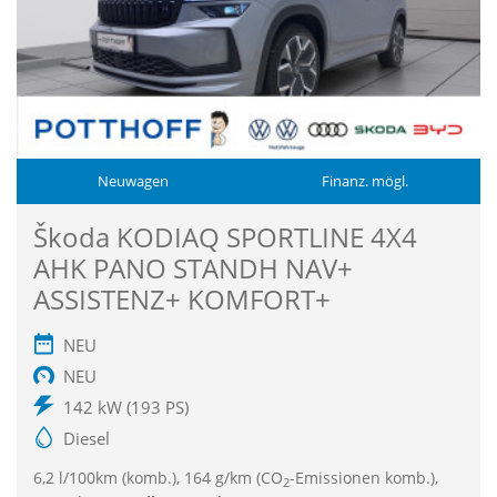
Neuwagen
Finanz. mögl.
Škoda KODIAQ SPORTLINE 4X4
AHK PANO STANDH NAV+
ASSISTENZ+ KOMFORT+
NEU
NEU
142 kW (193 PS)
Diesel
6,2 l/100km (komb.), 164 g/km (CO
-Emissionen komb.),
2