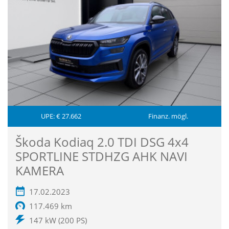
UPE: € 27.662
Finanz. mögl.
Škoda Kodiaq 2.0 TDI DSG 4x4
SPORTLINE STDHZG AHK NAVI
KAMERA
17.02.2023
117.469 km
147 kW (200 PS)