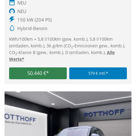
NEU
NEU
150 kW (204 PS)
Hybrid-Benzin
kWh/100km + 5,8 l/100km (gew. komb.), 5,8 l/100km
(entladen, komb.), 36 g/km (CO
-Emissionen gew., komb.),
2
CO
-Klasse B (gew., komb.), D (entladen, komb.),
Alle
2
Werte*
50.440 €*
579 € mtl.*