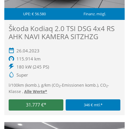
UPE: € 56.580
Finanz. mögl.
Škoda Kodiaq 2.0 TSI DSG 4x4 RS
AHK NAVI KAMERA SITZHZG
26.04.2023
115.914 km
180 kW (245 PS)
Super
l/100km (komb.), g/km (CO
-Emissionen komb.), CO
-
2
2
Klasse ,
Alle Werte*
31.777 €*
346 € mtl.*