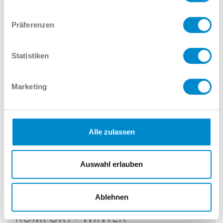
Präferenzen
Statistiken
Marketing
Alle zulassen
Neuwagen
Finanz. mögl.
Auswahl erlauben
Škoda KODIAQ SPORTLINE 4X4
Ablehnen
AHK NAV+ ASSISTENZ+
KOMFORT+ WINTER