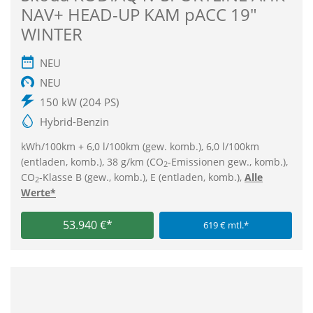
NAV+ HEAD-UP KAM pACC 19"
WINTER
NEU
NEU
150 kW (204 PS)
Hybrid-Benzin
kWh/100km + 6,0 l/100km (gew. komb.), 6,0 l/100km
(entladen, komb.), 38 g/km (CO
-Emissionen gew., komb.),
2
CO
-Klasse B (gew., komb.), E (entladen, komb.),
Alle
2
Werte*
53.940 €*
619 € mtl.*