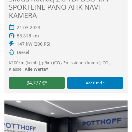
SPORTLINE PANO AHK NAVI
KAMERA
21.03.2023
88.818 km
147 kW (200 PS)
Diesel
l/100km (komb.), g/km (CO
-Emissionen komb.), CO
-
2
2
Klasse ,
Alle Werte*
34.777 €*
422 € mtl.*