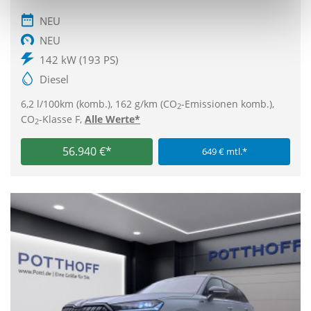
NEU
NEU
142 kW (193 PS)
Diesel
6,2 l/100km (komb.), 162 g/km (CO
-Emissionen komb.),
2
CO
-Klasse F,
Alle Werte*
2
56.940 €*
649 € mtl.*