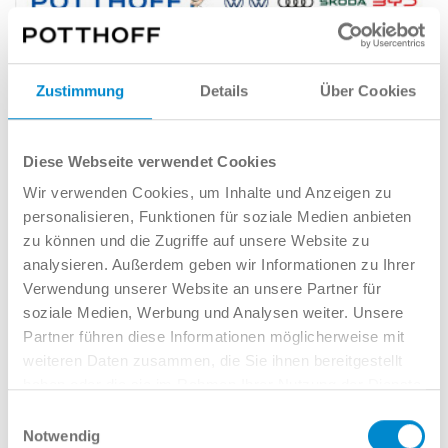
Neuwagen
Finanz. mögl.
Zustimmung
Details
Über Cookies
Škoda KODIAQ SPORTLINE 4X4
AHK NAV+ ASSISTENZ+
KOMFORT+ WINTER
Diese Webseite verwendet Cookies
Wir verwenden Cookies, um Inhalte und Anzeigen zu
NEU
personalisieren, Funktionen für soziale Medien anbieten
NEU
zu können und die Zugriffe auf unsere Website zu
142 kW (193 PS)
analysieren. Außerdem geben wir Informationen zu Ihrer
Diesel
Verwendung unserer Website an unsere Partner für
soziale Medien, Werbung und Analysen weiter. Unsere
6,2 l/100km (komb.), 162 g/km (CO
-Emissionen komb.),
2
CO
-Klasse F,
Alle Werte*
Partner führen diese Informationen möglicherweise mit
2
weiteren Daten zusammen, die Sie ihnen bereitgestellt
56.740 €*
649 € mtl.*
haben oder die sie im Rahmen Ihrer Nutzung der Dienste
gesammelt haben.
Einwilligungsauswahl
Notwendig