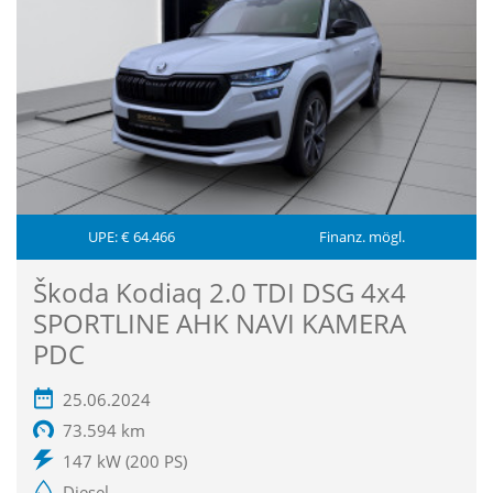
UPE: € 64.466
Finanz. mögl.
Škoda Kodiaq 2.0 TDI DSG 4x4
SPORTLINE AHK NAVI KAMERA
PDC
25.06.2024
73.594 km
147 kW (200 PS)
Diesel