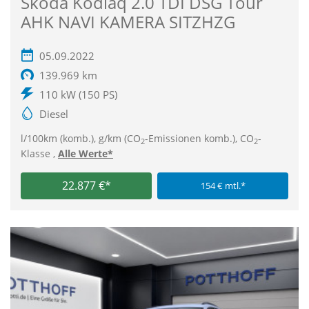
Škoda Kodiaq 2.0 TDI DSG Tour
AHK NAVI KAMERA SITZHZG
05.09.2022
139.969 km
110 kW (150 PS)
Diesel
l/100km (komb.), g/km (CO
-Emissionen komb.), CO
-
2
2
Klasse ,
Alle Werte*
22.877 €*
154 € mtl.*