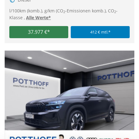
l/100km (komb.), g/km (CO
-Emissionen komb.), CO
-
2
2
Klasse ,
Alle Werte*
37.977 €*
412 € mtl.*