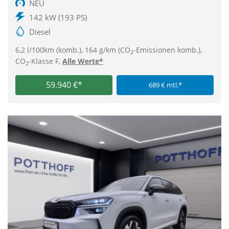
NEU
142 kW (193 PS)
Diesel
6,2 l/100km (komb.), 164 g/km (CO
-Emissionen komb.),
2
CO
-Klasse F,
Alle Werte*
2
59.940 €*
689 € mtl.*