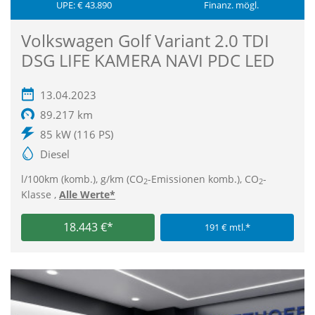
UPE: € 43.890
Finanz. mögl.
Volkswagen Golf Variant 2.0 TDI
DSG LIFE KAMERA NAVI PDC LED
13.04.2023
89.217 km
85 kW (116 PS)
Diesel
l/100km (komb.), g/km (CO
-Emissionen komb.), CO
-
2
2
Klasse ,
Alle Werte*
18.443 €*
191 € mtl.*