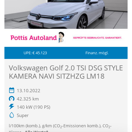
UPE: € 45.123
Finanz. mögl.
Volkswagen Golf 2.0 TSI DSG STYLE
KAMERA NAVI SITZHZG LM18
13.10.2022
42.325 km
140 kW (190 PS)
Super
l/100km (komb.), g/km (CO
-Emissionen komb.), CO
-
2
2