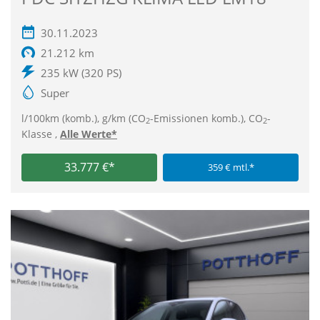
30.11.2023
21.212 km
235 kW (320 PS)
Super
l/100km (komb.), g/km (CO
-Emissionen komb.), CO
-
2
2
Klasse ,
Alle Werte*
33.777 €*
359 € mtl.*