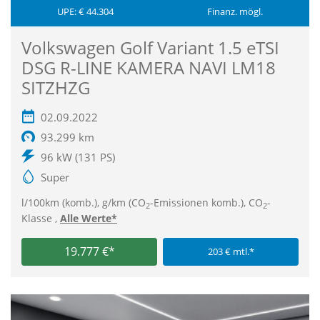
UPE: € 44.304
Finanz. mögl.
Volkswagen Golf Variant 1.5 eTSI
DSG R-LINE KAMERA NAVI LM18
SITZHZG
02.09.2022
93.299 km
96 kW (131 PS)
Super
l/100km (komb.), g/km (CO
-Emissionen komb.), CO
-
2
2
Klasse ,
Alle Werte*
19.777 €*
203 € mtl.*