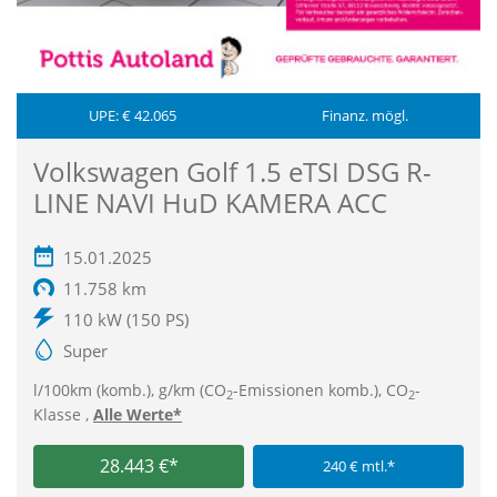
UPE: € 42.065
Finanz. mögl.
Volkswagen Golf 1.5 eTSI DSG R-
LINE NAVI HuD KAMERA ACC
15.01.2025
11.758 km
110 kW (150 PS)
Super
l/100km (komb.), g/km (CO
-Emissionen komb.), CO
-
2
2
Klasse ,
Alle Werte*
28.443 €*
240 € mtl.*