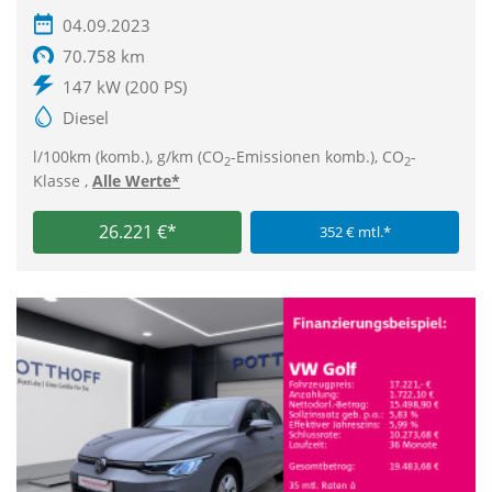
04.09.2023
70.758 km
147 kW (200 PS)
Diesel
l/100km (komb.), g/km (CO
-Emissionen komb.), CO
-
2
2
Klasse ,
Alle Werte*
26.221 €*
352 € mtl.*