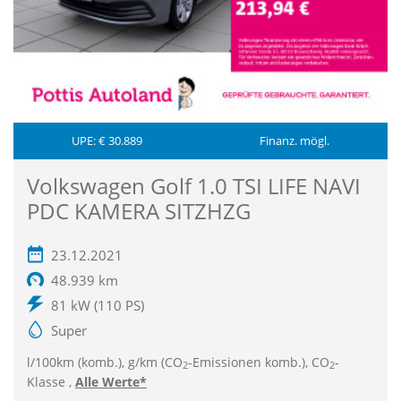
UPE: € 30.889
Finanz. mögl.
Volkswagen Golf 1.0 TSI LIFE NAVI
PDC KAMERA SITZHZG
23.12.2021
48.939 km
81 kW (110 PS)
Super
l/100km (komb.), g/km (CO
-Emissionen komb.), CO
-
2
2
Klasse ,
Alle Werte*