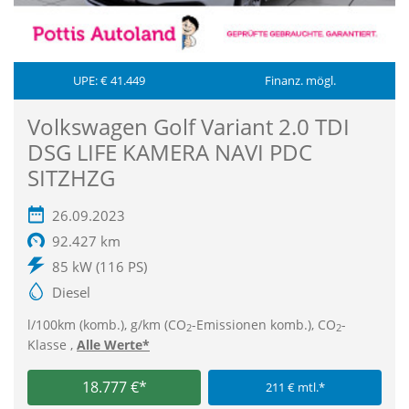
UPE: € 41.449
Finanz. mögl.
Volkswagen Golf Variant 2.0 TDI
DSG LIFE KAMERA NAVI PDC
SITZHZG
26.09.2023
92.427 km
85 kW (116 PS)
Diesel
l/100km (komb.), g/km (CO
-Emissionen komb.), CO
-
2
2
Klasse ,
Alle Werte*
18.777 €*
211 € mtl.*