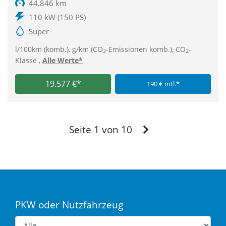
44.846 km
110 kW (150 PS)
Super
l/100km (komb.), g/km (CO
-Emissionen komb.), CO
-
2
2
Klasse ,
Alle Werte*
19.577 €*
190 € mtl.*
Vor
Seite 1 von 10
PKW oder Nutzfahrzeug