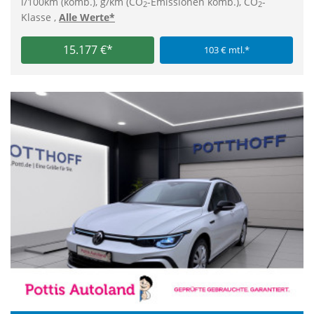
l/100km (komb.), g/km (CO
-Emissionen komb.), CO
-
2
2
Klasse ,
Alle Werte*
15.177 €*
103 € mtl.*