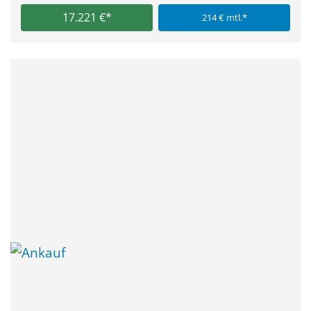
17.221 €*
214 € mtl.*