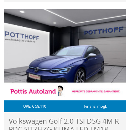
UPE: € 58.110
Finanz. mögl.
Volkswagen Golf 2.0 TSI DSG 4M R
PDC SITZHZG KLIMA LED LM18