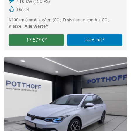
110 kW (150 PS)
Diesel
l/100km (komb.), g/km (CO
-Emissionen komb.), CO
-
2
2
Klasse ,
Alle Werte*
17.577 €*
222 € mtl.*