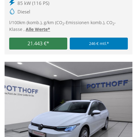
85 kW (116 PS)
Diesel
l/100km (komb.), g/km (CO
-Emissionen komb.), CO
-
2
2
Klasse ,
Alle Werte*
21.443 €*
246 € mtl.*