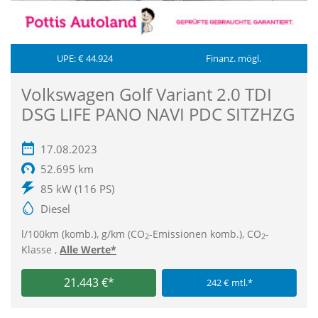
UPE: € 44.924
Finanz. mögl.
Volkswagen Golf Variant 2.0 TDI
DSG LIFE PANO NAVI PDC SITZHZG
17.08.2023
52.695 km
85 kW (116 PS)
Diesel
l/100km (komb.), g/km (CO
-Emissionen komb.), CO
-
2
2
Klasse ,
Alle Werte*
21.443 €*
242 € mtl.*