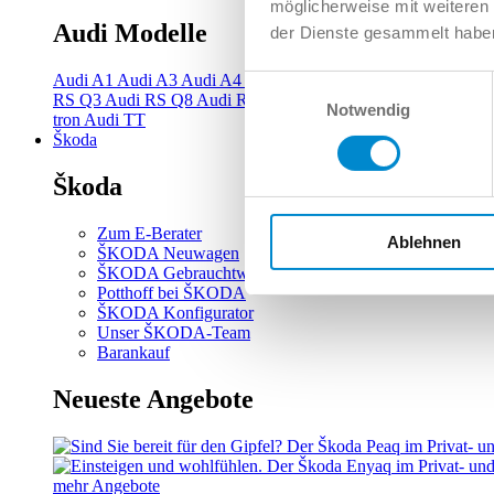
möglicherweise mit weiteren
Audi Modelle
der Dienste gesammelt habe
Audi A1
Audi A3
Audi A4
Audi A5
Audi A6
Audi A7
Audi A
Einwilligungsauswahl
RS Q3
Audi RS Q8
Audi RS3
Audi RS4
Audi RS5
Audi RS6
Notwendig
tron
Audi TT
Škoda
Škoda
Zum E-Berater
Ablehnen
ŠKODA Neuwagen
ŠKODA Gebrauchtwagen
Potthoff bei ŠKODA
ŠKODA Konfigurator
Unser ŠKODA-Team
Barankauf
Neueste Angebote
mehr Angebote