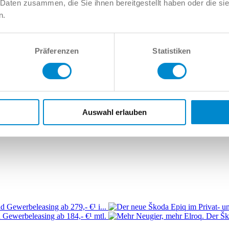
 Daten zusammen, die Sie ihnen bereitgestellt haben oder die s
n.
8
Audi Allroad
Audi e-tron
Audi Q2
Audi Q3
Audi Q4
Audi Q5
Audi Q
Audi RS7
Audi S1
Audi S2
Audi S3
Audi S4
Audi S5
Audi S6
Audi 
Präferenzen
Statistiken
Auswahl erlauben