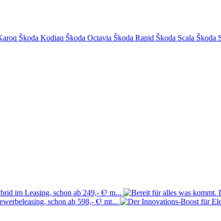
Karoq
Škoda Kodiaq
Škoda Octavia
Škoda Rapid
Škoda Scala
Škoda 