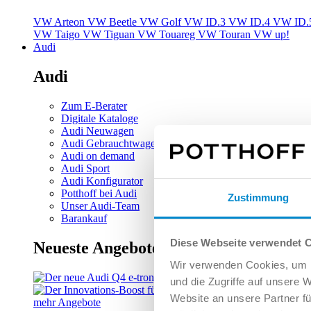
VW Arteon
VW Beetle
VW Golf
VW ID.3
VW ID.4
VW ID.
VW Taigo
VW Tiguan
VW Touareg
VW Touran
VW up!
Audi
Audi
Zum E-Berater
Digitale Kataloge
Audi Neuwagen
Audi Gebrauchtwagen
Audi on demand
Audi Sport
Audi Konfigurator
Potthoff bei Audi
Zustimmung
Unser Audi-Team
Barankauf
Diese Webseite verwendet 
Neueste Angebote
Wir verwenden Cookies, um I
und die Zugriffe auf unsere 
Website an unsere Partner fü
mehr Angebote