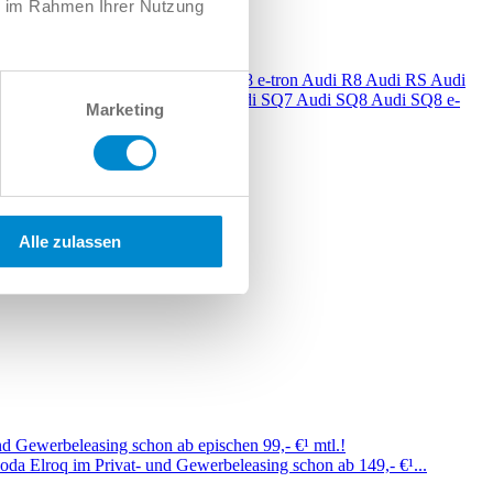
ie im Rahmen Ihrer Nutzung
6 e-tron
Audi Q7
Audi Q8
Audi Q8 e-tron
Audi R8
Audi RS
Audi
S7
Audi S8
Audi SQ2
Audi SQ5
Audi SQ7
Audi SQ8
Audi SQ8 e-
Marketing
Alle zulassen