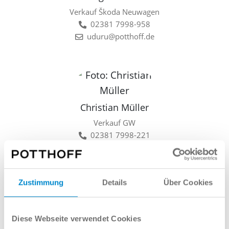
Verkauf Škoda Neuwagen
02381 7998-958
uduru@potthoff.de
Christian Müller
Verkauf GW
02381 7998-221
cmueller@potthoff.de
Zustimmung
Details
Über Cookies
Lars Linkamp
Diese Webseite verwendet Cookies