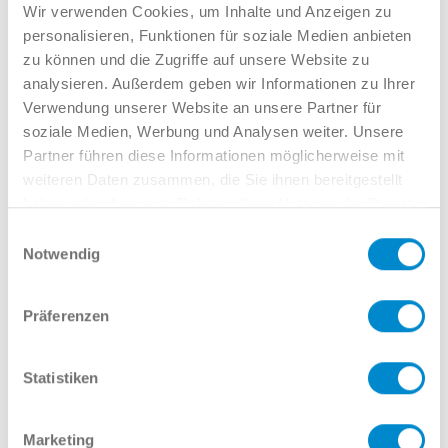
Verkauf GW
Wir verwenden Cookies, um Inhalte und Anzeigen zu
02381 7998-522
personalisieren, Funktionen für soziale Medien anbieten
llinkamp@potthoff.de
zu können und die Zugriffe auf unsere Website zu
analysieren. Außerdem geben wir Informationen zu Ihrer
Verwendung unserer Website an unsere Partner für
soziale Medien, Werbung und Analysen weiter. Unsere
Oder gern direkt per Mail oder
Partner führen diese Informationen möglicherweise mit
Telefon:
weiteren Daten zusammen, die Sie ihnen bereitgestellt
haben oder die sie im Rahmen Ihrer Nutzung der Dienste
gesammelt haben.
Einwilligungsauswahl
Notwendig
Name
Präferenzen
E-Mail
Statistiken
Marketing