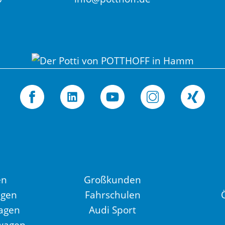
en
Großkunden
agen
Fahrschulen
agen
Audi Sport
wagen