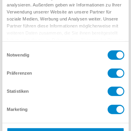
analysieren. Außerdem geben wir Informationen zu Ihrer
Ihr Auto schätzen
Verwendung unserer Website an unsere Partner für
soziale Medien, Werbung und Analysen weiter. Unsere
Partner führen diese Informationen möglicherweise mit
weiteren Daten zusammen, die Sie ihnen bereitgestellt
haben oder die sie im Rahmen Ihrer Nutzung der Dienste
gesammelt haben.
Interessieren Sie sich für dieses
Einwilligungsauswahl
Notwendig
Angebot? Wir möchten Sie gern
beraten!
Präferenzen
Statistiken
Christian Freyermuth
Marketing
Verkauf GW Audi
02381 7998-322