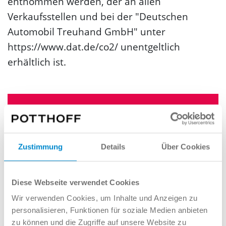
entnommen werden, der an allen
Verkaufsstellen und bei der "Deutschen
Automobil Treuhand GmbH" unter
https://www.dat.de/co2/ unentgeltlich
erhältlich ist.
Zustimmung
Details
Über Cookies
Das
Budget
reicht nicht? Potti
kauft Ihren
Gebrauchtwagen
zu
erstklassigen
Diese Webseite verwendet Cookies
Konditionen
. So wird aus der großen
Wir verwenden Cookies, um Inhalte und Anzeigen zu
personalisieren, Funktionen für soziale Medien anbieten
Nummer, ein kleiner Preis!
zu können und die Zugriffe auf unsere Website zu