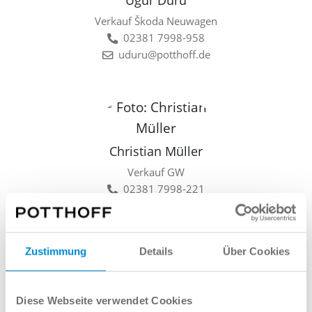
Ugur Duru
Verkauf Škoda Neuwagen
02381 7998-958
uduru@potthoff.de
Christian Müller
Verkauf GW
02381 7998-221
cmueller@potthoff.de
Zustimmung
Details
Über Cookies
Lars Linkamp
Diese Webseite verwendet Cookies