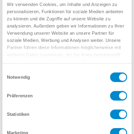
Verkauf GW
Wir verwenden Cookies, um Inhalte und Anzeigen zu
02381 7998-522
personalisieren, Funktionen für soziale Medien anbieten
llinkamp@potthoff.de
zu können und die Zugriffe auf unsere Website zu
analysieren. Außerdem geben wir Informationen zu Ihrer
Verwendung unserer Website an unsere Partner für
soziale Medien, Werbung und Analysen weiter. Unsere
Oder gern direkt per Mail oder
Partner führen diese Informationen möglicherweise mit
weiteren Daten zusammen, die Sie ihnen bereitgestellt
Telefon:
haben oder die sie im Rahmen Ihrer Nutzung der Dienste
gesammelt haben.
Einwilligungsauswahl
Notwendig
Name
Präferenzen
E-Mail
Statistiken
Marketing