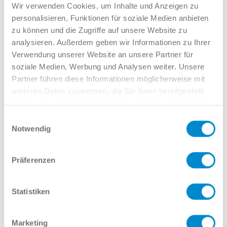
Verkauf GW
Wir verwenden Cookies, um Inhalte und Anzeigen zu
02381 7998-522
personalisieren, Funktionen für soziale Medien anbieten
llinkamp@potthoff.de
zu können und die Zugriffe auf unsere Website zu
analysieren. Außerdem geben wir Informationen zu Ihrer
Verwendung unserer Website an unsere Partner für
soziale Medien, Werbung und Analysen weiter. Unsere
Oder gern direkt per Mail oder
Partner führen diese Informationen möglicherweise mit
Telefon:
weiteren Daten zusammen, die Sie ihnen bereitgestellt
haben oder die sie im Rahmen Ihrer Nutzung der Dienste
gesammelt haben.
Einwilligungsauswahl
Notwendig
Name
Präferenzen
E-Mail
Statistiken
Marketing