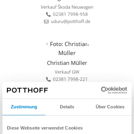
Verkauf Škoda Neuwagen
02381 7998-958
uduru@potthoff.de
Christian Müller
Verkauf GW
02381 7998-221
cmueller@potthoff.de
Zustimmung
Details
Über Cookies
Lars Linkamp
Diese Webseite verwendet Cookies