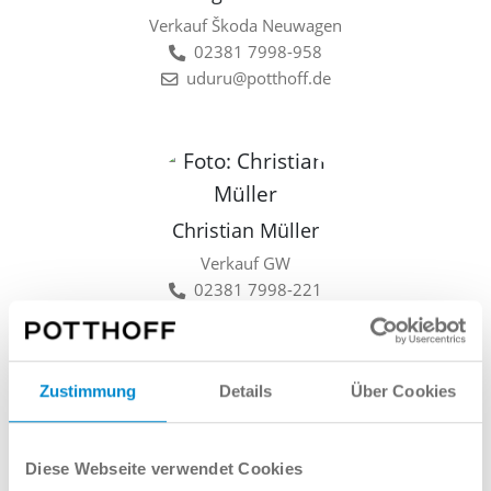
Verkauf Škoda Neuwagen
02381 7998-958
uduru@potthoff.de
Christian Müller
Verkauf GW
02381 7998-221
cmueller@potthoff.de
Zustimmung
Details
Über Cookies
Lars Linkamp
Diese Webseite verwendet Cookies