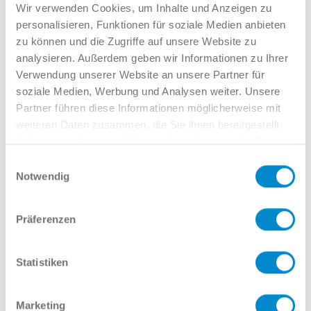
Verkauf GW
Wir verwenden Cookies, um Inhalte und Anzeigen zu
02381 7998-522
personalisieren, Funktionen für soziale Medien anbieten
llinkamp@potthoff.de
zu können und die Zugriffe auf unsere Website zu
analysieren. Außerdem geben wir Informationen zu Ihrer
Verwendung unserer Website an unsere Partner für
soziale Medien, Werbung und Analysen weiter. Unsere
Oder gern direkt per Mail oder
Partner führen diese Informationen möglicherweise mit
Telefon:
weiteren Daten zusammen, die Sie ihnen bereitgestellt
haben oder die sie im Rahmen Ihrer Nutzung der Dienste
gesammelt haben.
Einwilligungsauswahl
Notwendig
Name
Präferenzen
E-Mail
Statistiken
Marketing