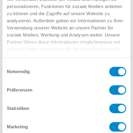
personalisieren, Funktionen für soziale Medien anbieten
Azer Polat
zu können und die Zugriffe auf unsere Website zu
Verkauf Audi GW
analysieren. Außerdem geben wir Informationen zu Ihrer
02381 7998-335
Verwendung unserer Website an unsere Partner für
apolat@potthoff.de
soziale Medien, Werbung und Analysen weiter. Unsere
Name
Partner führen diese Informationen möglicherweise mit
weiteren Daten zusammen, die Sie ihnen bereitgestellt
haben oder die sie im Rahmen Ihrer Nutzung der Dienste
gesammelt haben.
Einwilligungsauswahl
E-Mail
Notwendig
Präferenzen
Telefonnummer
Statistiken
Marketing
Nachricht