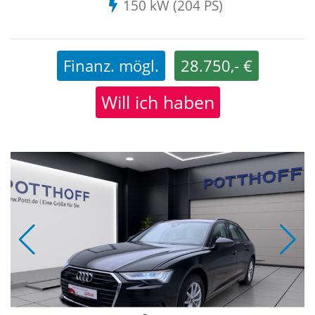
150 kW (204 PS)
Finanz. mögl.
28.750,- €
Will ich haben