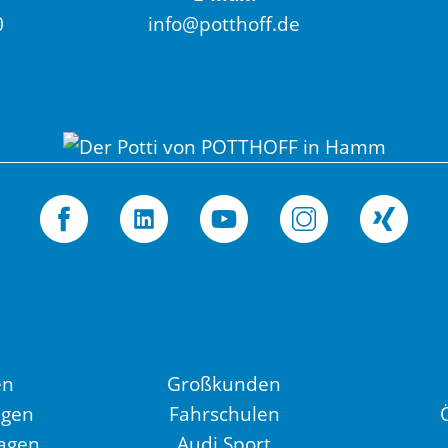
0
info@potthoff.de
en
Großkunden
agen
Fahrschulen
agen
Audi Sport