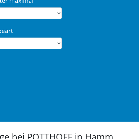
ter maximal
beart
euge bei POTTHOFF in Hamm