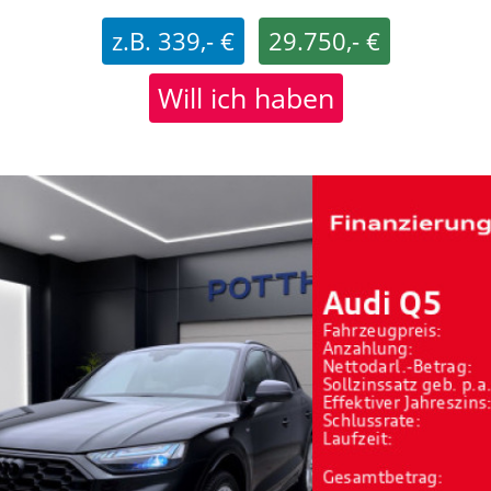
z.B. 339,- €
29.750,- €
Will ich haben