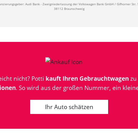
anzierungsgeber: Audi Bank - Zweigniederlassung der Volkswagen Bank GmbH / Gifhorner Str. 
38112 Braunschweig
icht nicht? Potti
kauft Ihren Gebrauchtwagen
z
ionen
. So wird aus der großen Nummer, ein kleine
Ihr Auto schätzen