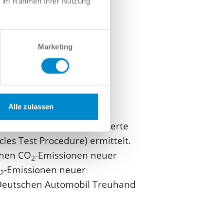
ie im Rahmen Ihrer Nutzung
Marketing
Alle zulassen
dnung. Die angegebenen Werte
s Test Procedure) ermittelt.
schen CO
-Emissionen neuer
2
-Emissionen neuer
2
"Deutschen Automobil Treuhand