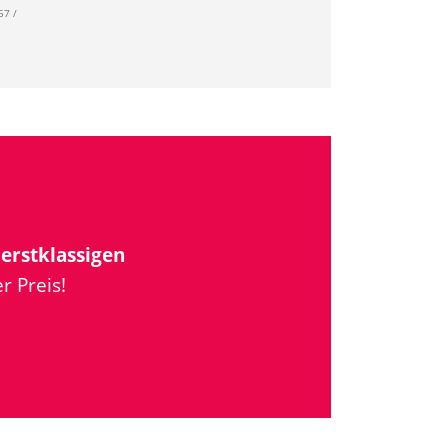
57 /
u
erstklassigen
r Preis!