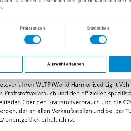
 Daten zusammen, die Sie ihnen bereitgestellt haben oder die s
n.
Präferenzen
Statistiken
g/km
Auswahl erlauben
er Pkw-Energie­verbrauchs­kennzeichnungs­veror
sverfahren WLTP (World Harmonised Light Vehicle
n Kraftstoffverbrauch und den offiziellen spezifi
itfaden über den Kraftstoffverbrauch und die CO
den, der an allen Verkaufsstellen und bei der 
unentgeltlich erhältlich ist.