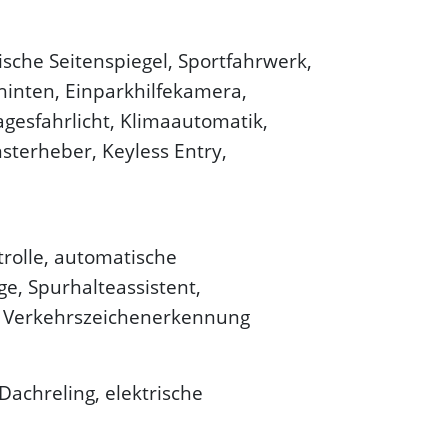
ische Seitenspiegel, Sportfahrwerk,
 hinten, Einparkhilfekamera,
agesfahrlicht, Klimaautomatik,
nsterheber, Keyless Entry,
trolle, automatische
e, Spurhalteassistent,
e, Verkehrszeichenerkennung
Dachreling, elektrische