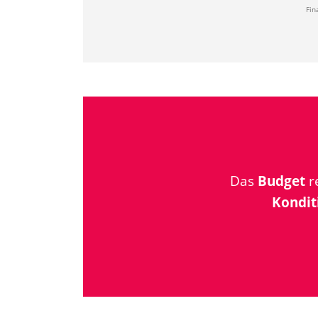
Fin
Das
Budget
re
Kondit