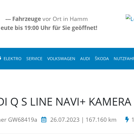
---
Fahrzeuge
vor Ort in Hamm
eute bis 19:00 Uhr für Sie geöffnet!
ELEKTRO
SERVICE
VOLKSWAGEN
AUDI
ŠKODA
NUTZFAH
DI Q S LINE NAVI+ KAMER
mer GW68419a
26.07.2023 | 167.160 km
1