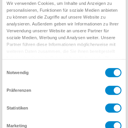
Verkauf GW
Wir verwenden Cookies, um Inhalte und Anzeigen zu
02381 7998-522
personalisieren, Funktionen für soziale Medien anbieten
llinkamp@potthoff.de
zu können und die Zugriffe auf unsere Website zu
analysieren. Außerdem geben wir Informationen zu Ihrer
Verwendung unserer Website an unsere Partner für
soziale Medien, Werbung und Analysen weiter. Unsere
Oder gern direkt per Mail oder
Partner führen diese Informationen möglicherweise mit
Telefon:
weiteren Daten zusammen, die Sie ihnen bereitgestellt
haben oder die sie im Rahmen Ihrer Nutzung der Dienste
gesammelt haben.
Einwilligungsauswahl
Notwendig
Name
Präferenzen
E-Mail
Statistiken
Marketing