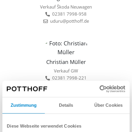
Verkauf Škoda Neuwagen
02381 7998-958
uduru@potthoff.de
Christian Müller
Verkauf GW
02381 7998-221
cmueller@potthoff.de
Zustimmung
Details
Über Cookies
Lars Linkamp
Diese Webseite verwendet Cookies