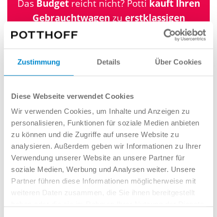
Das
Budget
reicht nicht? Potti
kauft Ihren
Gebrauchtwagen
zu
erstklassigen
Konditionen
. So wird aus der großen
Nummer, ein kleiner Preis!
Zustimmung
Details
Über Cookies
Ihr Auto schätzen
Diese Webseite verwendet Cookies
Wir verwenden Cookies, um Inhalte und Anzeigen zu
personalisieren, Funktionen für soziale Medien anbieten
zu können und die Zugriffe auf unsere Website zu
Interessieren Sie sich für dieses
analysieren. Außerdem geben wir Informationen zu Ihrer
Angebot? Wir möchten Sie gern
Verwendung unserer Website an unsere Partner für
beraten!
soziale Medien, Werbung und Analysen weiter. Unsere
Partner führen diese Informationen möglicherweise mit
weiteren Daten zusammen, die Sie ihnen bereitgestellt
haben oder die sie im Rahmen Ihrer Nutzung der Dienste
gesammelt haben.