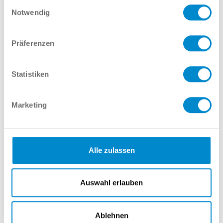
Einwilligungsauswahl
Notwendig
Johannes Funke
Verkauf GW Audi
Präferenzen
02381 7998-314
jfunke@potthoff.de
Statistiken
Name
Marketing
E-Mail
Alle zulassen
Telefonnummer
Auswahl erlauben
Ablehnen