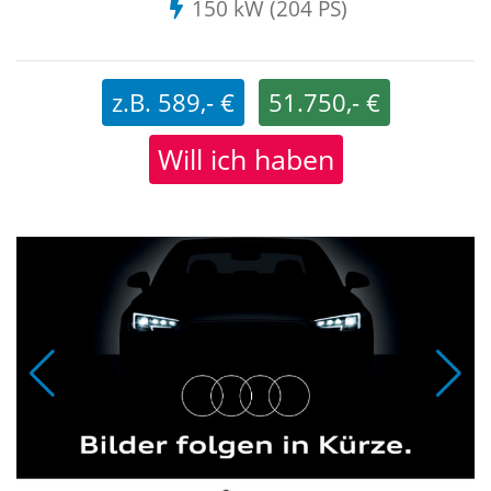
150 kW (204 PS)
z.B. 589,- €
51.750,- €
Will ich haben