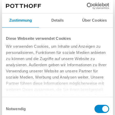
Ihr Auto schätzen
Zustimmung
Details
Über Cookies
Diese Webseite verwendet Cookies
Wir verwenden Cookies, um Inhalte und Anzeigen zu
Interessieren Sie sich für dieses
personalisieren, Funktionen für soziale Medien anbieten
Angebot? Wir möchten Sie gern
zu können und die Zugriffe auf unsere Website zu
beraten!
analysieren. Außerdem geben wir Informationen zu Ihrer
Verwendung unserer Website an unsere Partner für
soziale Medien, Werbung und Analysen weiter. Unsere
Partner führen diese Informationen möglicherweise mit
weiteren Daten zusammen, die Sie ihnen bereitgestellt
haben oder die sie im Rahmen Ihrer Nutzung der Dienste
Vadim Epp
gesammelt haben.
Einwilligungsauswahl
Notwendig
Verkauf GW Audi