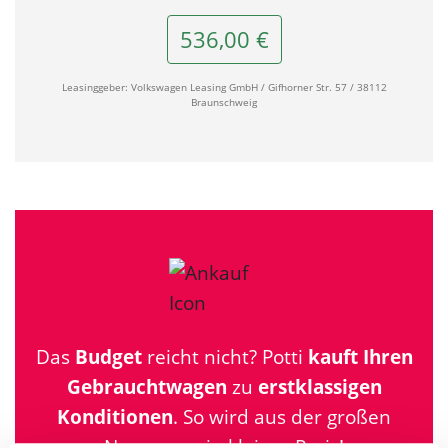
536,00 €
Leasinggeber: Volkswagen Leasing GmbH / Gifhorner Str. 57 / 38112
Braunschweig
Das
Budget
reicht nicht? Potti
kauft Ihren
Gebrauchtwagen
zu
erstklassigen
Konditionen
. So wird aus der großen
Nummer, ein kleiner Preis!