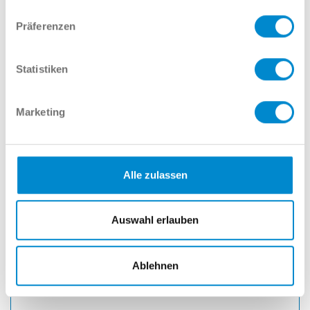
02381 7998-334
vepp@potthoff.de
Präferenzen
Name
Statistiken
E-Mail
Marketing
Telefonnummer
Alle zulassen
Auswahl erlauben
Nachricht
Ablehnen