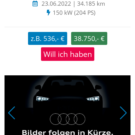
23.06.2022 | 34.185 km
150 kW (204 PS)
z.B. 536,- €
38.750,- €
Will ich haben