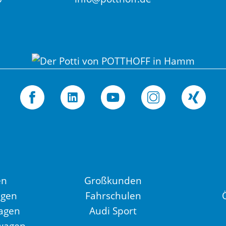
en
Großkunden
agen
Fahrschulen
agen
Audi Sport
wagen