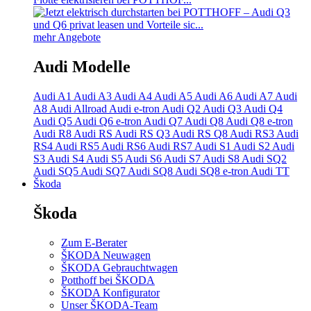
mehr Angebote
Audi Modelle
Audi A1
Audi A3
Audi A4
Audi A5
Audi A6
Audi A7
Audi
A8
Audi Allroad
Audi e-tron
Audi Q2
Audi Q3
Audi Q4
Audi Q5
Audi Q6 e-tron
Audi Q7
Audi Q8
Audi Q8 e-tron
Audi R8
Audi RS
Audi RS Q3
Audi RS Q8
Audi RS3
Audi
RS4
Audi RS5
Audi RS6
Audi RS7
Audi S1
Audi S2
Audi
S3
Audi S4
Audi S5
Audi S6
Audi S7
Audi S8
Audi SQ2
Audi SQ5
Audi SQ7
Audi SQ8
Audi SQ8 e-tron
Audi TT
Škoda
Škoda
Zum E-Berater
ŠKODA Neuwagen
ŠKODA Gebrauchtwagen
Potthoff bei ŠKODA
ŠKODA Konfigurator
Unser ŠKODA-Team