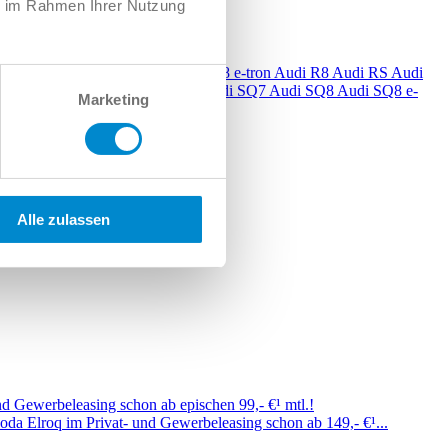
ie im Rahmen Ihrer Nutzung
6 e-tron
Audi Q7
Audi Q8
Audi Q8 e-tron
Audi R8
Audi RS
Audi
S7
Audi S8
Audi SQ2
Audi SQ5
Audi SQ7
Audi SQ8
Audi SQ8 e-
Marketing
Alle zulassen