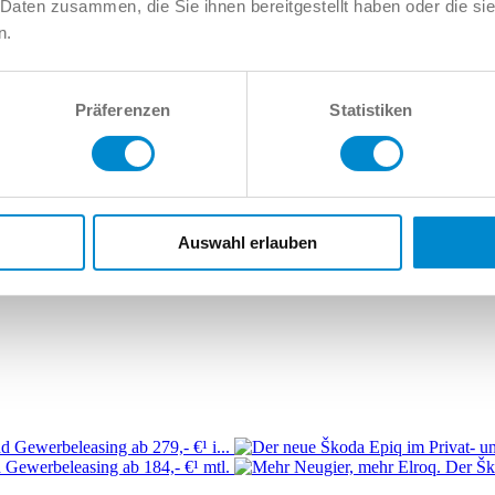
 Daten zusammen, die Sie ihnen bereitgestellt haben oder die s
n.
8
Audi Allroad
Audi e-tron
Audi Q2
Audi Q3
Audi Q4
Audi Q5
Audi Q
Audi RS7
Audi S1
Audi S2
Audi S3
Audi S4
Audi S5
Audi S6
Audi 
Präferenzen
Statistiken
Auswahl erlauben