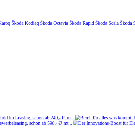
Karoq
Škoda Kodiaq
Škoda Octavia
Škoda Rapid
Škoda Scala
Škoda 