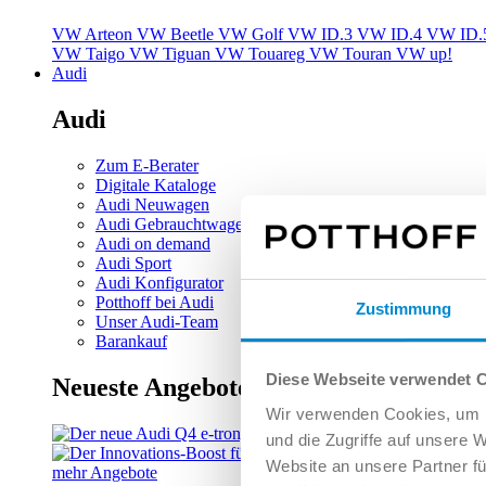
VW Arteon
VW Beetle
VW Golf
VW ID.3
VW ID.4
VW ID.
VW Taigo
VW Tiguan
VW Touareg
VW Touran
VW up!
Audi
Audi
Zum E-Berater
Digitale Kataloge
Audi Neuwagen
Audi Gebrauchtwagen
Audi on demand
Audi Sport
Audi Konfigurator
Potthoff bei Audi
Zustimmung
Unser Audi-Team
Barankauf
Diese Webseite verwendet 
Neueste Angebote
Wir verwenden Cookies, um I
und die Zugriffe auf unsere 
Website an unsere Partner fü
mehr Angebote