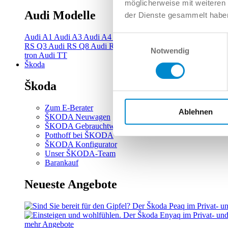
möglicherweise mit weiteren
Audi Modelle
der Dienste gesammelt habe
Audi A1
Audi A3
Audi A4
Audi A5
Audi A6
Audi A7
Audi A
Einwilligungsauswahl
RS Q3
Audi RS Q8
Audi RS3
Audi RS4
Audi RS5
Audi RS6
Notwendig
tron
Audi TT
Škoda
Škoda
Zum E-Berater
Ablehnen
ŠKODA Neuwagen
ŠKODA Gebrauchtwagen
Potthoff bei ŠKODA
ŠKODA Konfigurator
Unser ŠKODA-Team
Barankauf
Neueste Angebote
mehr Angebote