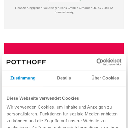
Finanzierungsgeber: Volkswagen Bank GmbH / Gifhorner Str. 57 / 38112
Braunschweig
Zustimmung
Details
Über Cookies
Das
Budget
reicht nicht? Potti
kauft Ihren
Gebrauchtwagen
zu
erstklassigen
Diese Webseite verwendet Cookies
Konditionen
. So wird aus der großen
Wir verwenden Cookies, um Inhalte und Anzeigen zu
Nummer, ein kleiner Preis!
personalisieren, Funktionen für soziale Medien anbieten
zu können und die Zugriffe auf unsere Website zu
analysieren. Außerdem geben wir Informationen zu Ihrer