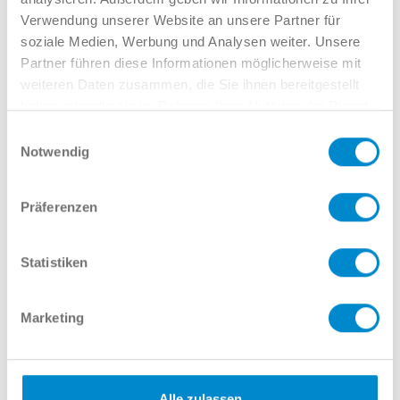
Ihr Auto schätzen
Verwendung unserer Website an unsere Partner für
soziale Medien, Werbung und Analysen weiter. Unsere
Partner führen diese Informationen möglicherweise mit
weiteren Daten zusammen, die Sie ihnen bereitgestellt
haben oder die sie im Rahmen Ihrer Nutzung der Dienste
Interessieren Sie sich für dieses
gesammelt haben.
Einwilligungsauswahl
Angebot? Wir möchten Sie gern
Notwendig
beraten!
Präferenzen
Statistiken
Jonas Kreimer
Marketing
Verkauf GW
023817998-534
jkreimer@potthoff.de
Alle zulassen